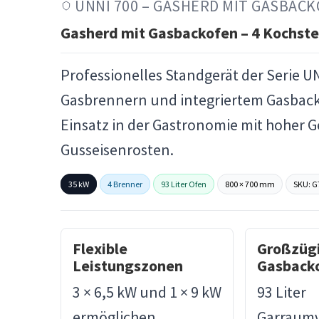
UNNI 700 – GASHERD MIT GASBAC
Gasherd mit Gasbackofen – 4 Kochste
Professionelles Standgerät der Serie UN
Gasbrennern und integriertem Gasbacko
Einsatz in der Gastronomie mit hoher 
Gusseisenrosten.
35 kW
4 Brenner
93 Liter Ofen
800 × 700 mm
SKU: G
Flexible
Großzüg
Leistungszonen
Gasback
3 × 6,5 kW und 1 × 9 kW
93 Liter
ermöglichen
Garraum