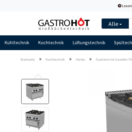
Leasin
Alle
Kühltechnik
Kochtechnik
Lüftungstechnik
Spültech
»
»
»
Startseite
Kochtechnik
Herde
Gasherd mit Gasofen 700