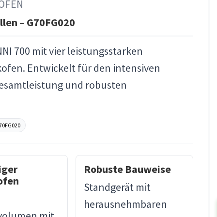
KOFEN
llen – G70FG020
NI 700 mit vier leistungsstarken
fen. Entwickelt für den intensiven
Gesamtleistung und robusten
70FG020
iger
Robuste Bauweise
ofen
Standgerät mit
herausnehmbaren
volumen mit