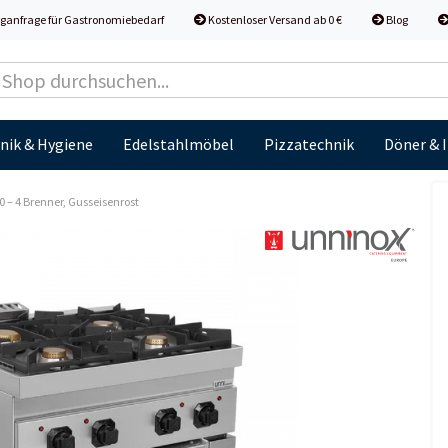
ganfrage für Gastronomiebedarf
Kostenloser Versand ab 0 €
Blog
nik & Hygiene
Edelstahlmöbel
Pizzatechnik
Döner & 
 – 4 Brenner, Gusseisenrost