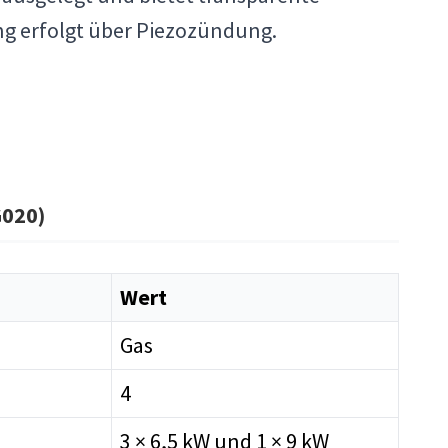
g erfolgt über Piezozündung.
G020)
Wert
Gas
4
3 × 6,5 kW und 1 × 9 kW