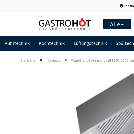
Leasin
Alle
Kühltechnik
Kochtechnik
Lüftungstechnik
Spültech
»
»
Startseite
Hotdeals
Wandhaube Dosenmodell 1600 | 1600 m