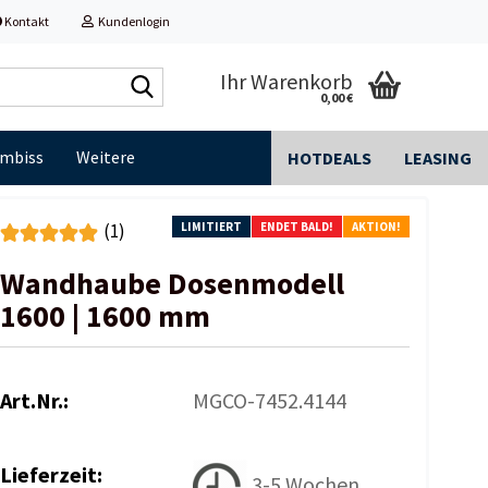
Kontakt
Kundenlogin
Shop
Ihr Warenkorb
0,00 €
durchsuchen...
Imbiss
Weitere
HOTDEALS
LEASING
LIMITIERT
ENDET BALD!
AKTION!
(1)
Wandhaube Dosenmodell
1600 | 1600 mm
Art.Nr.:
MGCO-7452.4144
Lieferzeit:
3-5 Wochen