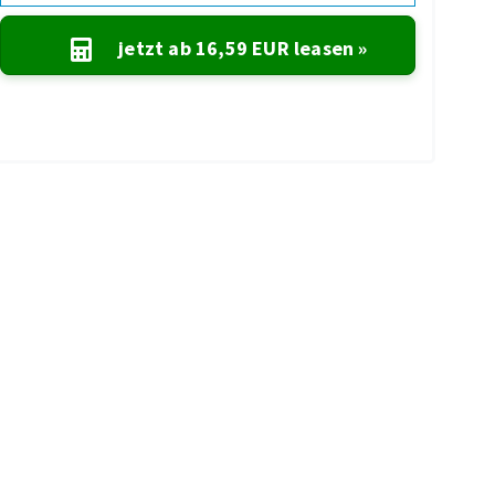
jetzt ab
16,59 EUR
leasen »