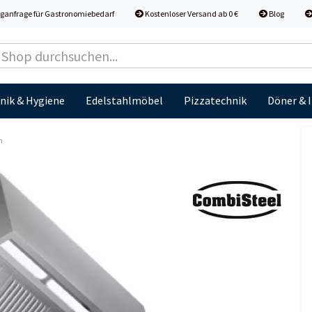
ganfrage für Gastronomiebedarf
Kostenloser Versand ab 0 €
Blog
nik & Hygiene
Edelstahlmöbel
Pizzatechnik
Döner & 
m