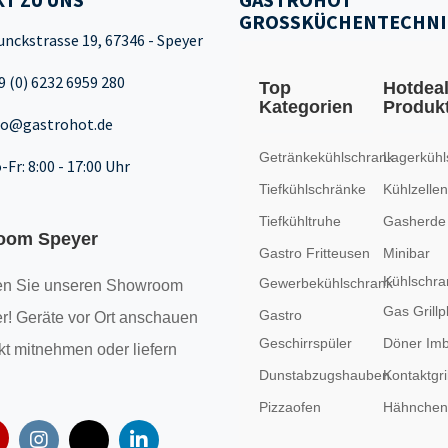
GROSSKÜCHENTECHNI
unckstrasse 19, 67346 - Speyer
9 (0) 6232 6959 280
Top
Hotdea
Kategorien
Produk
fo@gastrohot.de
Getränkekühlschrank
Lagerkühl
-Fr: 8:00 - 17:00 Uhr
Tiefkühlschränke
Kühlzellen
Tiefkühltruhe
Gasherde
oom Speyer
Gastro Fritteusen
Minibar
Kühlschra
Gewerbekühlschrank
n Sie unseren
Showroom
Gas Grillp
Gastro
r! Geräte vor Ort anschauen
Geschirrspüler
Döner Imb
kt mitnehmen oder liefern
Dunstabzugshauben
Kontaktgril
Pizzaofen
Hähncheng