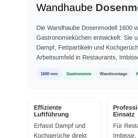
Wandhaube
Dosenmo
Die Wandhaube Dosenmodell 1600 wur
Gastronomieküchen entwickelt. Sie un
Dampf, Fettpartikeln und Kochgerüc
Arbeitsumfeld in Restaurants, Imbi
1600 mm
Gastronomie
Wandmontage
A
Effiziente
Professi
Luftführung
Einsatz
Erfasst Dampf und
Für Rest
Kochgerüche direkt
Imbisse,