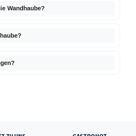
 die Wandhaube?
dhaube?
igen?
T ZU UNS
GASTROHOT