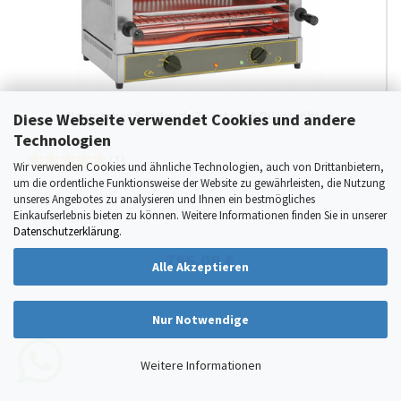
Neumärker Sandwich-Toaster | 9 Quarzröhren
Diese Webseite verwendet Cookies und andere
Technologien
(1)
Wir verwenden Cookies und ähnliche Technologien, auch von Drittanbietern,
um die ordentliche Funktionsweise der Website zu gewährleisten, die Nutzung
unseres Angebotes zu analysieren und Ihnen ein bestmögliches
Einkaufserlebnis bieten zu können. Weitere Informationen finden Sie in unserer
Datenschutzerklärung
.
796,00 €
Alle Akzeptieren
Nur Notwendige
Weitere Informationen