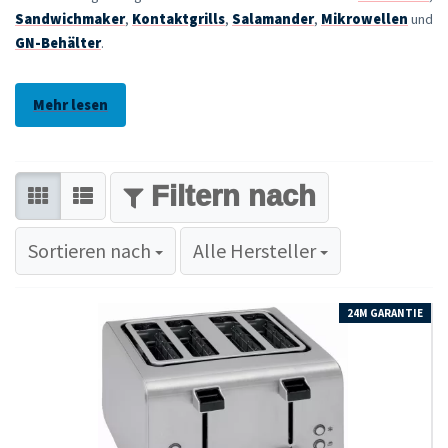
Sandwichmaker
,
Kontaktgrills
,
Salamander
,
Mikrowellen
und
GN-Behälter
.
Mehr lesen
FILTER
Sortieren nach
Sortieren nach
Alle Hersteller
24M GARANTIE