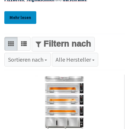
Mehr lesen
FILTER
Sortieren nach
Sortieren nach
Alle Hersteller