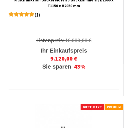
Multifunktion Bäckereiofen 3 Backkammern | B1660 x
T1150 x H2050 mm
(1)
Listenpreis:
16.000,00 €
Ihr Einkaufspreis
9.120,00 €
43%
Sie sparen
BIETE JETZT
PREMIUM