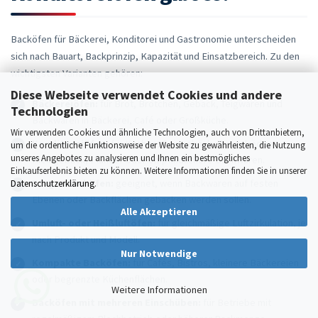
Backöfen für Bäckerei, Konditorei und Gastronomie unterscheiden
sich nach Bauart, Backprinzip, Kapazität und Einsatzbereich. Zu den
wichtigsten Varianten gehören:
Diese Webseite verwendet Cookies und andere
Bäckereiöfen:
für Brot, Brötchen, Gebäck, Teigwaren und
Technologien
Backwaren in Bäckerei, Café oder Großküche.
Wir verwenden Cookies und ähnliche Technologien, auch von Drittanbietern,
Konditoreiöfen:
für Kuchen, Feingebäck, Tortenböden,
um die ordentliche Funktionsweise der Website zu gewährleisten, die Nutzung
unseres Angebotes zu analysieren und Ihnen ein bestmögliches
Kleingebäck, Plunder oder empfindlichere Backwaren.
Einkaufserlebnis bieten zu können. Weitere Informationen finden Sie in unserer
Etagenbacköfen:
geeignet, wenn Backwaren auf festen
Datenschutzerklärung
.
Ebenen oder Backflächen gebacken werden sollen.
Alle Akzeptieren
Umluft- oder Heißluftöfen:
für gleichmäßige Luftzirkulation, je
nach Produkt und Modell.
Nur Notwendige
Kompakte Backöfen:
für Cafés, Bistros, kleinere Bäckereien
oder begrenzte Küchenflächen.
Weitere Informationen
Backöfen mit mehreren Einschüben:
für Betriebe mit