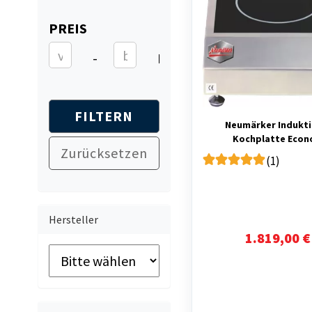
Saro
PREIS
PREIS
Preis bis
-
EUR
FILTERN
Neumärker Indukti
Kochplatte Eco
Zurücksetzen
(1)
Hersteller
1.819,00 €