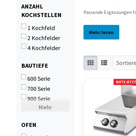
ANZAHL
ANZAHL
Passende Ergänzungen fi
KOCHSTELLEN
KOCHSTELLEN
1 Kochfeld
Mehr lesen
2 Kochfelder
4 Kochfelder
5 Kochfelder
Sortier
Sortier
BAUTIEFE
BAUTIEFE
600 Serie
BIETE JETZ
700 Serie
900 Serie
Mehr
385 mm
440 mm
OFEN
OFEN
500 mm