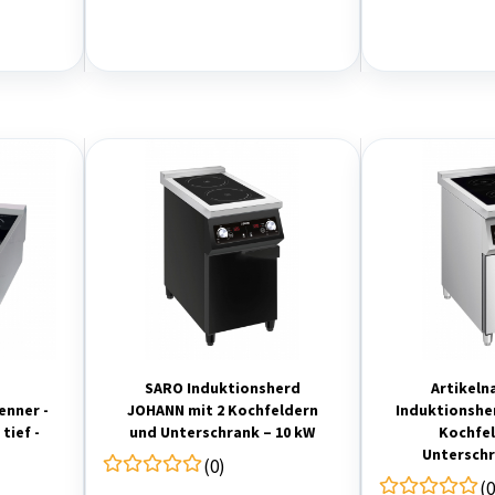
SARO Induktionsherd
Artikeln
enner -
JOHANN mit 2 Kochfeldern
Induktionshe
tief -
und Unterschrank – 10 kW
Kochfel
Unterschr
(0)
(0