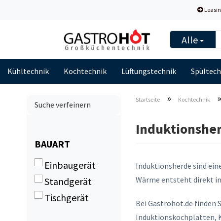
Leasin
Alle
Kühltechnik
Kochtechnik
Lüftungstechnik
Spültech
»
Startseite
Kochtechnik
Suche verfeinern
Induktionsher
BAUART
BAUART
Einbaugerät
Induktionsherde sind ein
Wärme entsteht direkt i
Standgerät
Tischgerät
Bei Gastrohot.de finden 
Induktionskochplatten, 