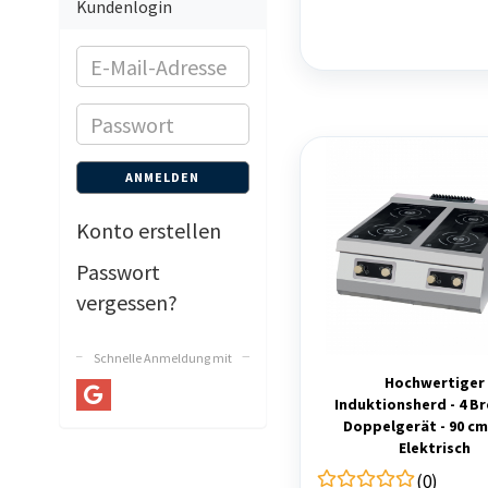
Kundenlogin
E-
Mail-
Passwort
Adresse
ANMELDEN
Konto erstellen
Passwort
vergessen?
Schnelle Anmeldung mit
Hochwertiger
Induktionsherd - 4 Br
Doppelgerät - 90 cm 
Elektrisch
(0)