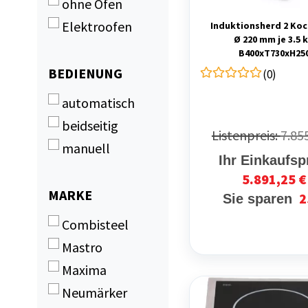
ohne Ofen
540 mm
Elektroofen
Induktionsherd 2 Koc
Ø 220 mm je 3.5 
B400xT730xH25
BEDIENUNG
BEDIENUNG
(0)
automatisch
beidseitig
Listenpreis:
7.85
manuell
Ihr Einkaufsp
5.891,25 €
MARKE
MARKE
2
Sie sparen
Combisteel
Mastro
Maxima
Neumärker