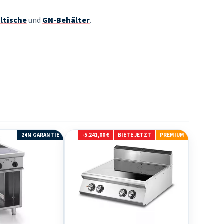
ltische
und
GN-Behälter
.
24M GARANTIE
-5.241,00 €
BIETE JETZT
PREMIUM