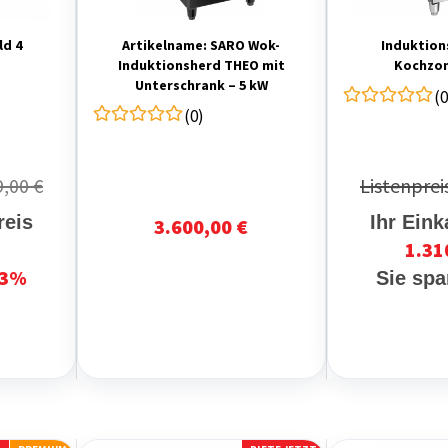
ld 4
Artikelname: SARO Wok-
Induktion
Induktionsherd THEO mit
Kochzon
Unterschrank – 5 kW
(0
(0)
9,00 €
Listenprei
reis
Ihr Eink
3.600,00 €
1.31
3%
Sie sp