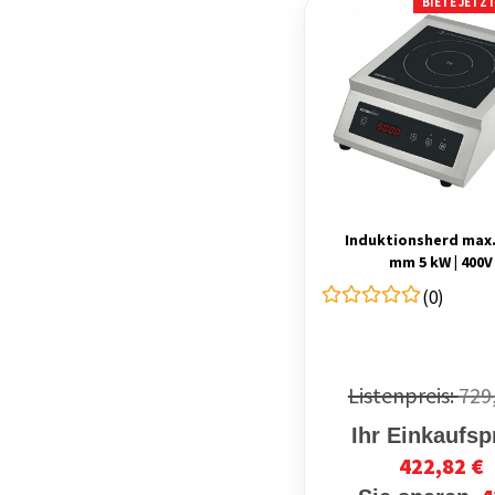
BIETE JETZ
Induktionsherd max.
mm 5 kW | 400V
(0)
Listenpreis:
729
Ihr Einkaufsp
422,82 €