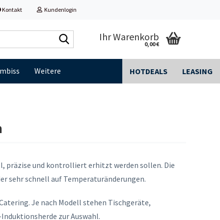
Kontakt
Kundenlogin
Shop
Ihr Warenkorb
0,00 €
durchsuchen...
Imbiss
Weitere
HOTDEALS
LEASING
n
 präzise und kontrolliert erhitzt werden sollen. Die
der sehr schnell auf Temperaturänderungen.
Catering. Je nach Modell stehen Tischgeräte,
Induktionsherde zur Auswahl.