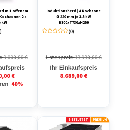
rd mit offenem
Induktionsherd | 4 Kochzone
 Kochzonen 2 x
Ø 220 mm je 3.5 kW
5 kW
B800xT730xH250
)
(0)
s:
9.000,00 €
Listenpreis:
13.930,00 €
aufspreis
Ihr Einkaufspreis
0,00 €
8.689,00 €
40%
aren
BIETE JETZT
PREMIUM