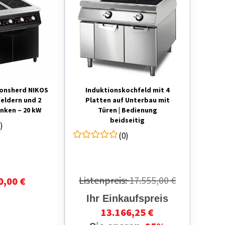
onsherd NIKOS
Induktionskochfeld mit 4
feldern und 2
Platten auf Unterbau mit
nken – 20 kW
Türen | Bedienung
beidseitig
)
B1000xT1100xH870
(0)
Listenpreis:
17.555,00 €
0,00 €
Ihr Einkaufspreis
13.166,25 €