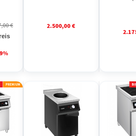
7,00 €
2.500,00 €
2.17
reis
9%
T
PREMIUM
BI