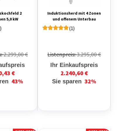
skochfeld 2
Induktionsherd mit 4 Zonen
en 5,0 kW
und offenem Unterbau
)
(1)
s:
2.299,00 €
Listenpreis:
3.295,00 €
aufspreis
Ihr Einkaufspreis
0,43 €
2.240,60 €
43%
32%
aren
Sie sparen