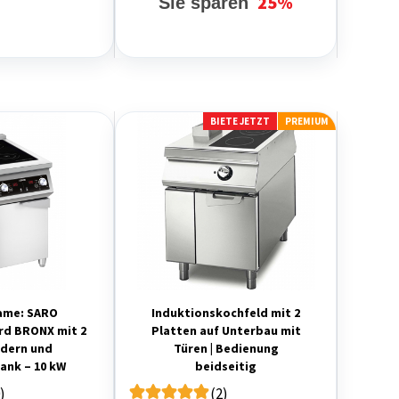
25%
Sie sparen
BIETE JETZT
PREMIUM
ame: SARO
Induktionskochfeld mit 2
rd BRONX mit 2
Platten auf Unterbau mit
dern und
Türen | Bedienung
ank – 10 kW
beidseitig
)
(2)