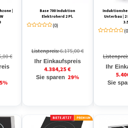
hzone |
Base 700 Induktion
Induktionshe
kW
Elektroherd 2 Pl.
Unterbau | 2
0
3.
(0)
(0
Listenpreis:
6.175,00 €
5,00 €
Listenprei
Ihr Einkaufspreis
reis
Ihr Eink
4.384,25 €
5.40
29%
Sie sparen
5%
Sie sp
BIETE JETZT
PREMIUM