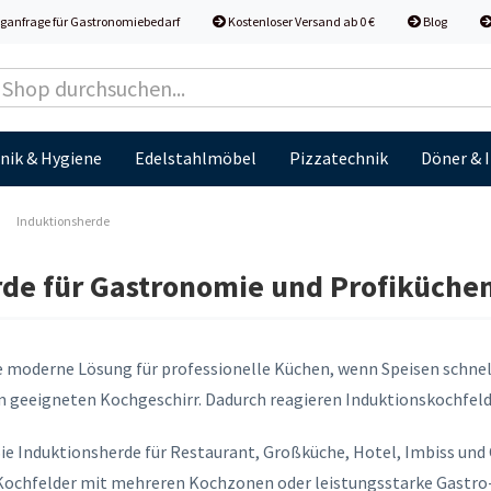
ganfrage für Gastronomiebedarf
Kostenloser Versand ab 0 €
Blog
nik & Hygiene
Edelstahlmöbel
Pizzatechnik
Döner & 
»
Induktionsherde
de für Gastronomie und Profiküche
e moderne Lösung für professionelle Küchen, wenn Speisen schnell,
m geeigneten Kochgeschirr. Dadurch reagieren Induktionskochfel
Sie Induktionsherde für Restaurant, Großküche, Hotel, Imbiss und 
Kochfelder mit mehreren Kochzonen oder leistungsstarke Gastro-