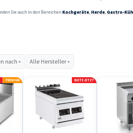
nden Sie auch in den Bereichen
Kochgeräte
,
Herde
,
Gastro-Küh
en nach
en nach
Alle Hersteller
T
PREMIUM
BIETE JETZT