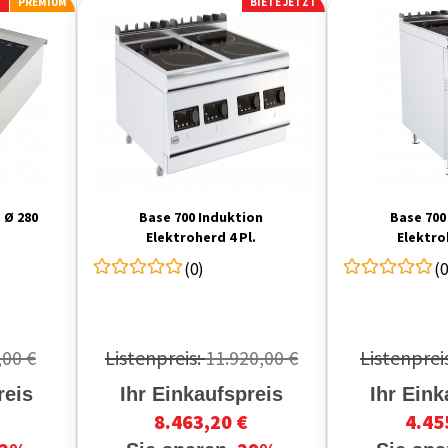
T
PREMIUM
BIETE JETZT
 Ø 280
Base 700 Induktion
Base 700
Elektroherd 4 Pl.
Elektro
(0)
(0
,00 €
Listenpreis:
11.920,00 €
Listenprei
reis
Ihr Einkaufspreis
Ihr Eink
8.463,20 €
4.45