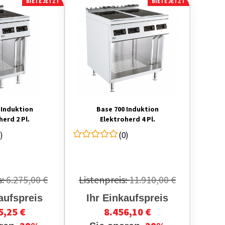
BIETE JETZT
BIETE JETZT
 Induktion
Base 700 Induktion
herd 2 Pl.
Elektroherd 4 Pl.
)
(0)
s:
6.275,00 €
Listenpreis:
11.910,00 €
aufspreis
Ihr Einkaufspreis
5,25 €
8.456,10 €