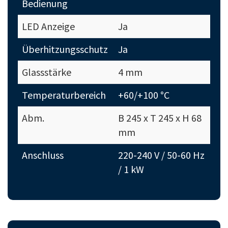
Bedienung
LED Anzeige
Ja
Überhitzungsschutz
Ja
Glassstärke
4 mm
Temperaturbereich
+60/+100 °C
Abm.
B 245 x T 245 x H 68
mm
Anschluss
220-240 V / 50-60 Hz
/ 1 kW