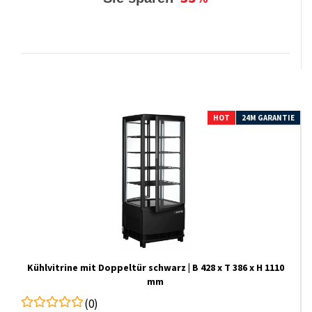
HOT
24M GARANTIE
Kühlvitrine mit Doppeltür schwarz | B 428 x T 386 x H 1110
mm
(0)