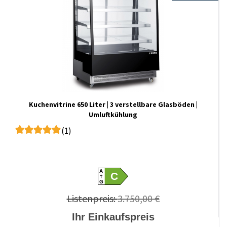
Kuchenvitrine 650 Liter | 3 verstellbare Glasböden |
Umluftkühlung
(1)
A
C
G
Listenpreis:
3.750,00 €
Ihr Einkaufspreis