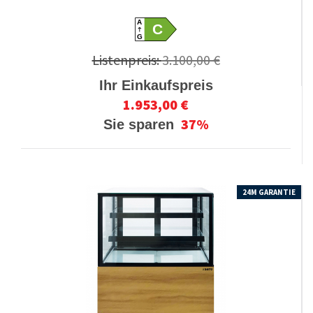
A
C
G
Listenpreis:
3.100,00 €
Ihr Einkaufspreis
1.953,00 €
37%
Sie sparen
24M GARANTIE