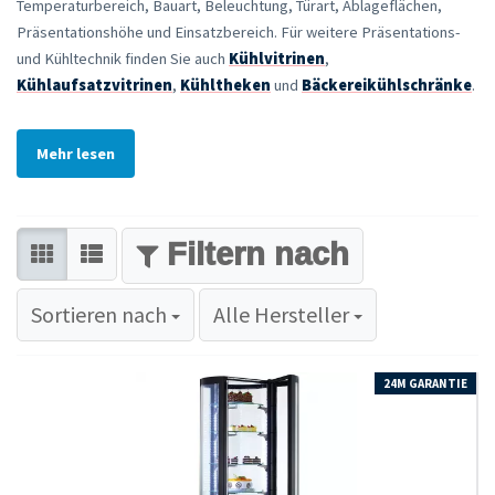
Temperaturbereich, Bauart, Beleuchtung, Türart, Ablageflächen,
Präsentationshöhe und Einsatzbereich. Für weitere Präsentations-
und Kühltechnik finden Sie auch
Kühlvitrinen
,
Kühlaufsatzvitrinen
,
Kühltheken
und
Bäckereikühlschränke
.
Mehr lesen
FILTER
Sortieren nach
Sortieren nach
Alle Hersteller
24M GARANTIE