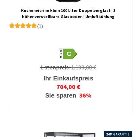
Kuchenvitrine klein 100 Liter Doppelverglast | 3
höhenverstellbare Glasböden | Umluftkühlung
(1)
A
C
G
Listenpreis:
1.100,00 €
Ihr Einkaufspreis
704,00 €
36%
Sie sparen
24M GARANTIE