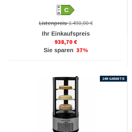
A
C
G
Listenpreis:
1.490,00 €
Ihr Einkaufspreis
938,70 €
37%
Sie sparen
24M GARANTIE