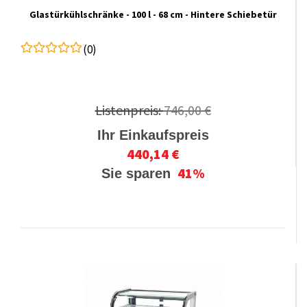
Glastürkühlschränke - 100 l - 68 cm - Hintere Schiebetür
(0)
Listenpreis:
746,00 €
Ihr Einkaufspreis
440,14 €
41%
Sie sparen