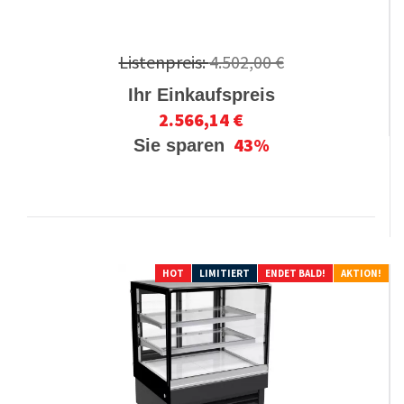
Listenpreis:
4.502,00 €
Ihr Einkaufspreis
2.566,14 €
43%
Sie sparen
HOT
LIMITIERT
ENDET BALD!
AKTION!