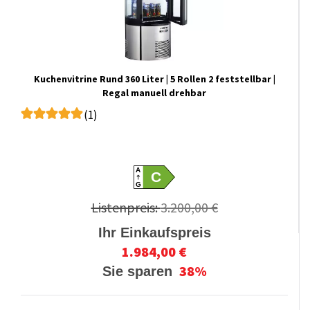
Kuchenvitrine Rund 360 Liter | 5 Rollen 2 feststellbar |
Regal manuell drehbar
(1)
A
C
G
Listenpreis:
3.200,00 €
Ihr Einkaufspreis
1.984,00 €
38%
Sie sparen