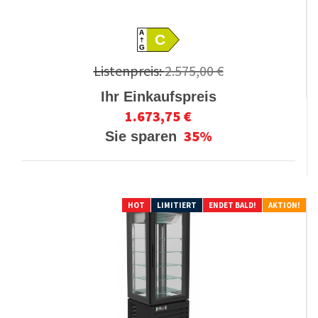
A
C
G
Listenpreis:
2.575,00 €
Ihr Einkaufspreis
1.673,75 €
35%
Sie sparen
HOT
LIMITIERT
ENDET BALD!
AKTION!