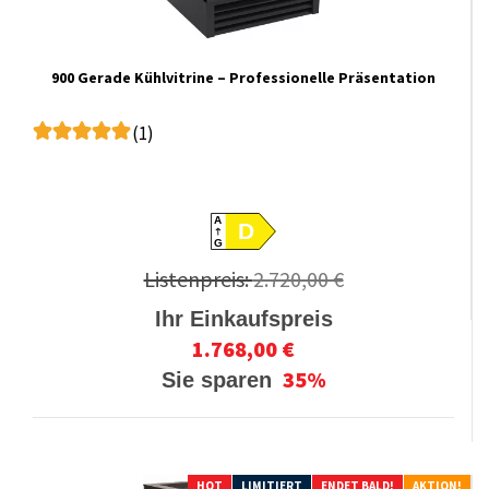
900 Gerade Kühlvitrine – Professionelle Präsentation
(1)
A
D
G
Listenpreis:
2.720,00 €
Ihr Einkaufspreis
1.768,00 €
35%
Sie sparen
HOT
LIMITIERT
ENDET BALD!
AKTION!