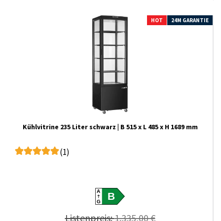
HOT
24M GARANTIE
Kühlvitrine 235 Liter schwarz | B 515 x L 485 x H 1689 mm
(1)
A
B
G
Listenpreis:
1.335,00 €