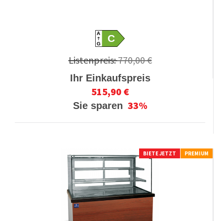
A
C
G
Listenpreis:
770,00 €
Ihr Einkaufspreis
515,90 €
33%
Sie sparen
BIETE JETZT
PREMIUM