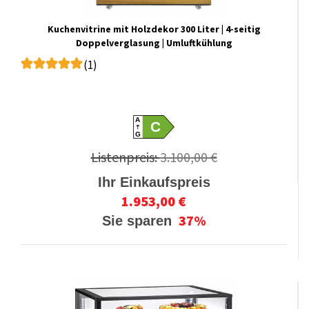
Kuchenvitrine mit Holzdekor 300 Liter | 4-seitig
Doppelverglasung | Umluftkühlung
(1)
A
C
G
Listenpreis:
3.100,00 €
Ihr Einkaufspreis
1.953,00 €
37%
Sie sparen