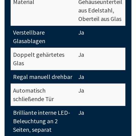
Material
Gehäuseunterteil
aus Edelstahl,
Oberteil aus Glas
Verstellbare
Ja
Glasablagen
Doppelt gehärtetes
Ja
Glas
Regal manuell drehbar
Ja
Automatisch
Ja
schließende Tür
Brilliante interne LED-
Ja
Beleuchtung an 2
Seiten, separat