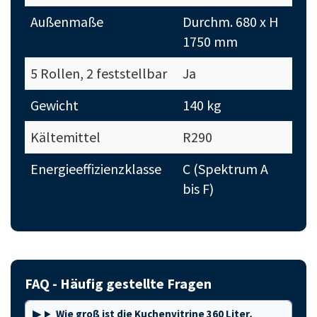
Außenmaße
Durchm. 680 x H
1750 mm
5 Rollen, 2 feststellbar
Ja
Gewicht
140 kg
Kältemittel
R290
Energieeffizienzklasse
C (Spektrum A
bis F)
FAQ - Häufig gestellte Fragen
Wie groß ist die Kuchenvitrine 360 Liter,