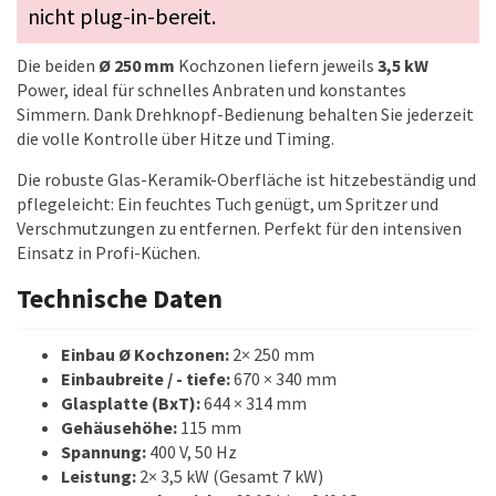
nicht plug-in-bereit.
Die beiden
Ø 250 mm
Kochzonen liefern jeweils
3,5 kW
Power, ideal für schnelles Anbraten und konstantes
Simmern. Dank Drehknopf-Bedienung behalten Sie jederzeit
die volle Kontrolle über Hitze und Timing.
Die robuste Glas-Keramik-Oberfläche ist hitzebeständig und
pflegeleicht: Ein feuchtes Tuch genügt, um Spritzer und
Verschmutzungen zu entfernen. Perfekt für den intensiven
Einsatz in Profi-Küchen.
Technische Daten
Einbau Ø Kochzonen:
2× 250 mm
Einbaubreite / - tiefe:
670 × 340 mm
Glasplatte (BxT):
644 × 314 mm
Gehäusehöhe:
115 mm
Spannung:
400 V, 50 Hz
Leistung:
2× 3,5 kW (Gesamt 7 kW)