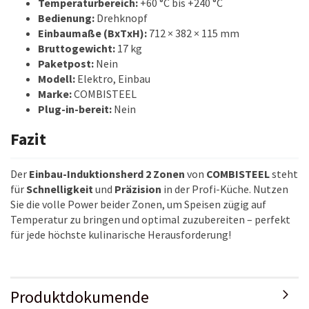
Temperaturbereich:
+60 °C bis +240 °C
Bedienung:
Drehknopf
Einbaumaße (BxTxH):
712 × 382 × 115 mm
Bruttogewicht:
17 kg
Paketpost:
Nein
Modell:
Elektro, Einbau
Marke:
COMBISTEEL
Plug-in-bereit:
Nein
Fazit
Der
Einbau-Induktionsherd 2 Zonen
von
COMBISTEEL
steht
für
Schnelligkeit
und
Präzision
in der Profi-Küche. Nutzen
Sie die volle Power beider Zonen, um Speisen zügig auf
Temperatur zu bringen und optimal zuzubereiten – perfekt
für jede höchste kulinarische Herausforderung!
Produktdokumende