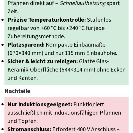
Pfannen direkt auf –
Schnellaufheizung
spart
Zeit.
Präzise Temperaturkontrolle:
Stufenlos
regelbar von +60 °C bis +240 °C für jede
Zubereitungsmethode.
Platzsparend:
Kompakte Einbaumaße
(670×340 mm) und nur 115 mm Einbauhöhe.
Sicher & leicht zu reinigen:
Glatte Glas-
Keramik-Oberfläche (644×314 mm) ohne Ecken
und Kanten.
Nachteile
Nur induktionsgeeignet:
Funktioniert
ausschließlich mit induktionsfähigen Pfannen
und Töpfen.
Stromanschluss:
Erfordert 400 V Anschluss –