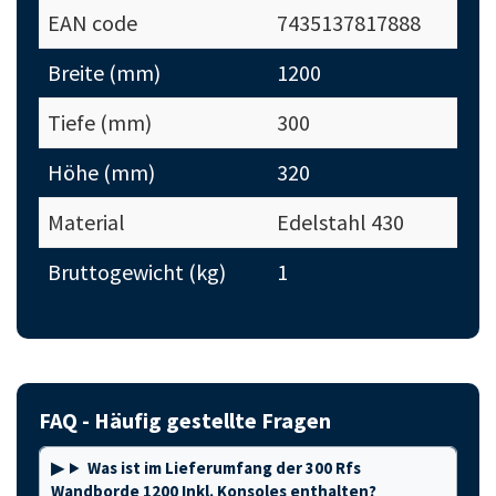
EAN code
7435137817888
Breite (mm)
1200
Tiefe (mm)
300
Höhe (mm)
320
Material
Edelstahl 430
Bruttogewicht (kg)
1
FAQ - Häufig gestellte Fragen
Was ist im Lieferumfang der 300 Rfs
Wandborde 1200 Inkl. Konsoles enthalten?