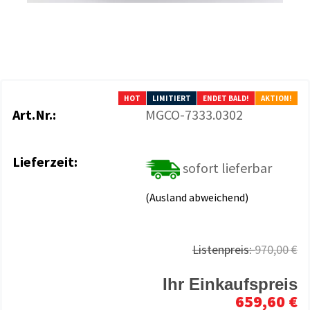
HOT
LIMITIERT
ENDET BALD!
AKTION!
Art.Nr.:
MGCO-7333.0302
Lieferzeit:
sofort lieferbar
(Ausland abweichend)
Listenpreis:
970,00 €
Ihr Einkaufspreis
659,60 €