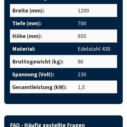
Breite (mm):
1200
Tiefe (mm):
700
Höhe (mm):
850
Material:
Edelstahl 430
Bruttogewicht (kg):
86
Spannung (Volt):
230
Gesamtleistung (kW):
1,5
FAQ - Häufig gestellte Fragen