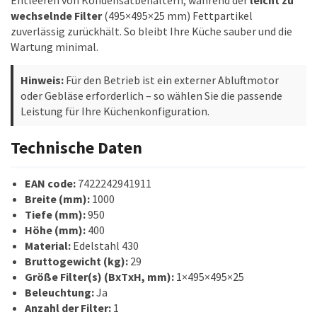
Entleeren von Kondensatbehältern, während der
leicht zu
wechselnde Filter
(495×495×25 mm) Fettpartikel
zuverlässig zurückhält. So bleibt Ihre Küche sauber und die
Wartung minimal.
Hinweis:
Für den Betrieb ist ein externer Abluftmotor
oder Gebläse erforderlich – so wählen Sie die passende
Leistung für Ihre Küchenkonfiguration.
Technische Daten
EAN code:
7422242941911
Breite (mm):
1000
Tiefe (mm):
950
Höhe (mm):
400
Material:
Edelstahl 430
Bruttogewicht (kg):
29
Größe Filter(s) (BxTxH, mm):
1×495×495×25
Beleuchtung:
Ja
Anzahl der Filter:
1