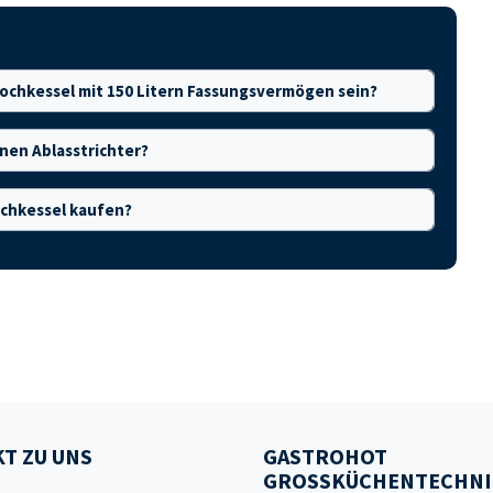
 Kochkessel mit 150 Litern Fassungsvermögen sein?
inen Ablasstrichter?
ochkessel kaufen?
T ZU UNS
GASTROHOT
GROSSKÜCHENTECHNI