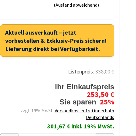
(Ausland abweichend)
Aktuell ausverkauft – jetzt
vorbestellen & Exklusiv-Preis sichern!
Lieferung direkt bei Verfügbarkeit.
Listenpreis:
338,00 €
Ihr Einkaufspreis
253,50 €
25%
Sie sparen
zzgl. 19% MwSt.
Versandkostenfrei innerhalb
Deutschlands
301,67 € inkl. 19% MwSt.