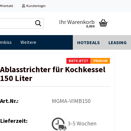
Kontakt
Kundenlogin
Shop
Ihr Warenkorb
0,00 €
durchsuchen...
Imbiss
Weitere
HOTDEALS
LEASING
BIETE JETZT
PREMIUM
Ablasstrichter für Kochkessel
150 Liter
Art.Nr.:
MGMA-VIMB150
Lieferzeit:
3-5 Wochen