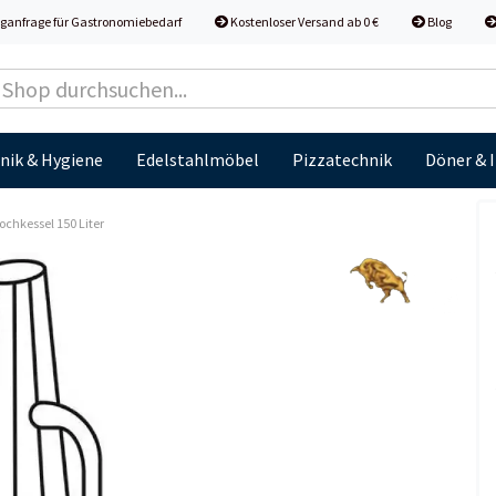
ganfrage für Gastronomiebedarf
Kostenloser Versand ab 0 €
Blog
nik & Hygiene
Edelstahlmöbel
Pizzatechnik
Döner & 
Kochkessel 150 Liter