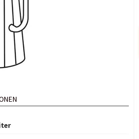
IONEN
iter