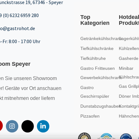
unckstrasse 19, 67346 - Speyer
9 (0) 6232 6959 280
Top
Hotdea
Kategorien
Produk
fo@gastrohot.de
Getränkekühlschrank
Lagerkühl
-Fr: 8:00 - 17:00 Uhr
Tiefkühlschränke
Kühlzellen
Tiefkühltruhe
Gasherde
oom Speyer
Gastro Fritteusen
Minibar
Kühlschra
Gewerbekühlschrank
n Sie unseren
Showroom
Gas Grillp
Gastro
r! Geräte vor Ort anschauen
Geschirrspüler
Döner Imb
kt mitnehmen oder liefern
Dunstabzugshauben
Kontaktgril
Pizzaofen
Hähncheng