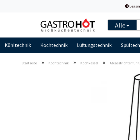
Leasin
Alle
Kühltechnik
Kochtechnik
Lüftungstechnik
Spültech
»
»
»
Startseite
Kochtechnik
Kochkessel
Ablasstrichter für 