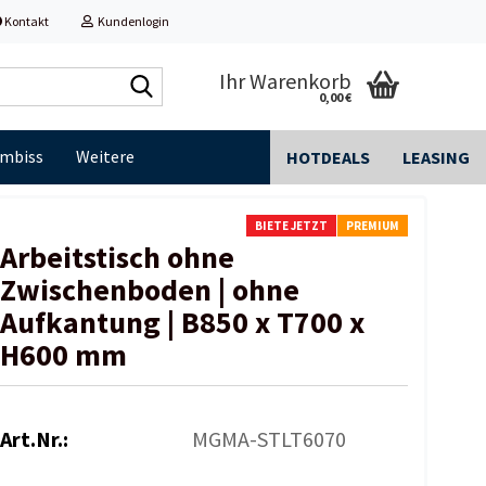
Kontakt
Kundenlogin
Shop
Ihr Warenkorb
0,00 €
durchsuchen...
Imbiss
Weitere
HOTDEALS
LEASING
BIETE JETZT
PREMIUM
Arbeitstisch ohne
Zwischenboden | ohne
Aufkantung | B850 x T700 x
H600 mm
Art.Nr.:
MGMA-STLT6070