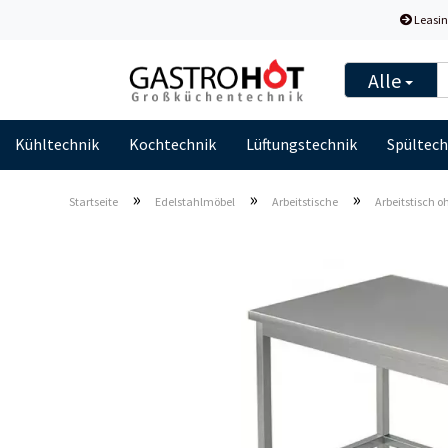
Leasin
Alle
Kühltechnik
Kochtechnik
Lüftungstechnik
Spültech
»
»
»
Startseite
Edelstahlmöbel
Arbeitstische
Arbeitstisch 