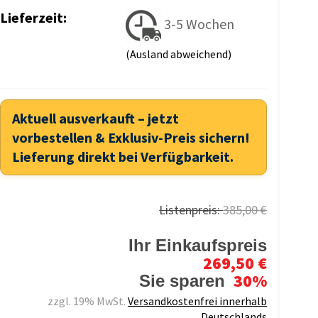
Lieferzeit:
3-5 Wochen
(Ausland abweichend)
Aktuell ausverkauft – jetzt
vorbestellen & Exklusiv-Preis sichern!
Lieferung direkt bei Verfügbarkeit.
Listenpreis:
385,00 €
Ihr Einkaufspreis
269,50 €
30%
Sie sparen
zzgl. 19% MwSt.
Versandkostenfrei innerhalb
Deutschlands