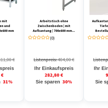
h mit
Arbeitstisch ohne
Aufkantun
en und
Zwischenboden | mit
Tiefe
00x600 mm
Aufkantung | 700x600 mm...
Bestell
(0)
411,00 €
Listenpreis:
404,00 €
Listenp
fspreis
Ihr Einkaufspreis
Ihr Ei
 €
282,80 €
9
31%
30%
n
Sie sparen
Sie 