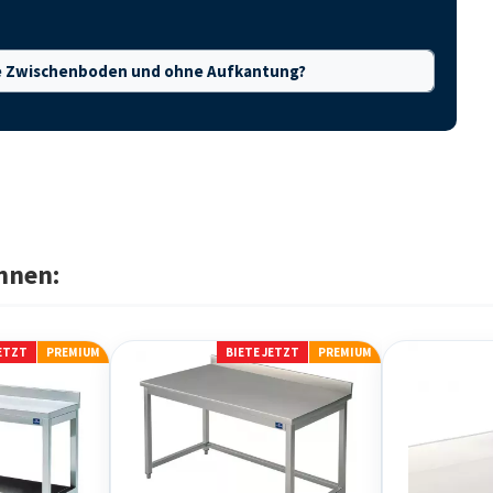
hne Zwischenboden und ohne Aufkantung?
hnen:
JETZT
PREMIUM
BIETE JETZT
PREMIUM