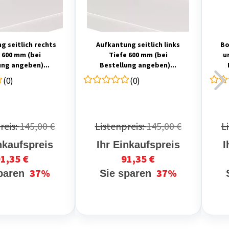
g seitlich rechts
Aufkantung seitlich links
Bo
 600 mm (bei
Tiefe 600 mm (bei
u
ung angeben)...
Bestellung angeben)...
(0)
(0)
reis:
145,00 €
Listenpreis:
145,00 €
L
nkaufspreis
Ihr Einkaufspreis
I
1,35 €
91,35 €
37%
37%
sparen
Sie sparen