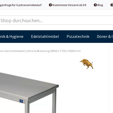
ganfrage für Gastronomiebedarf
Kostenloser Versand ab 0 €
Blog
nik & Hygiene
Edelstahlmöbel
Pizzatechnik
Döner & 
ohne Zwischenboden | ohne Aufkantung | B850 x T700 x H600 mm