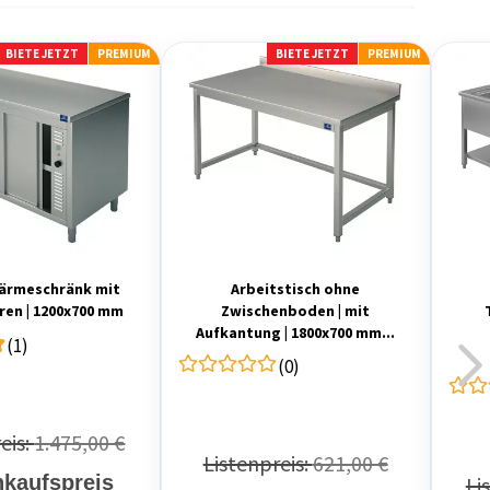
BIETE JETZT
PREMIUM
BIETE JETZT
PREMIUM
ärmeschränk mit
Arbeitstisch ohne
ren | 1200x700 mm
Zwischenboden | mit
Aufkantung | 1800x700 mm...
(1)
(0)
eis:
1.475,00 €
Listenpreis:
621,00 €
nkaufspreis
Li