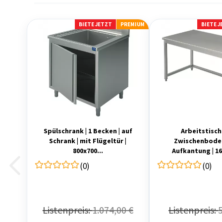
BIETE JETZT
PREMIUM
BIETE 
Spülschrank | 1 Becken | auf
Arbeitstisc
Schrank | mit Flügeltür |
Zwischenboden
800x700...
Aufkantung | 16
(0)
(0)
Listenpreis:
1.074,00 €
Listenpreis: