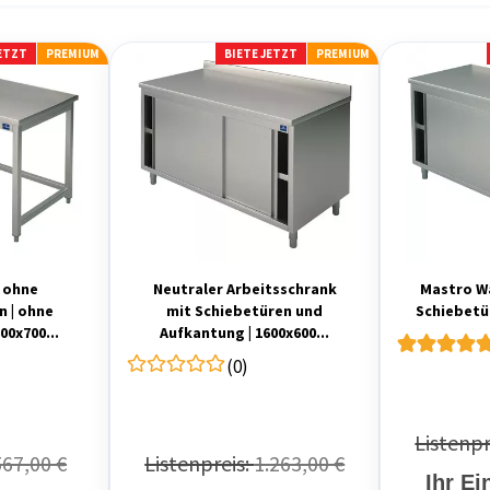
JETZT
PREMIUM
BIETE JETZT
PREMIUM
h ohne
Neutraler Arbeitsschrank
Mastro W
 | ohne
mit Schiebetüren und
Schiebetü
00x700...
Aufkantung | 1600x600...
(0)
Listenpr
567,00 €
Listenpreis:
1.263,00 €
Ihr Ei