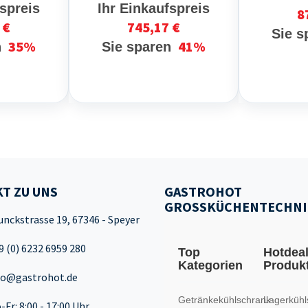
fspreis
Ihr Einkaufspreis
8
 €
745,17 €
Sie 
35%
41%
n
Sie sparen
T ZU UNS
GASTROHOT
GROSSKÜCHENTECHNI
unckstrasse 19, 67346 - Speyer
9 (0) 6232 6959 280
Top
Hotdea
Kategorien
Produk
fo@gastrohot.de
Getränkekühlschrank
Lagerkühl
-Fr: 8:00 - 17:00 Uhr