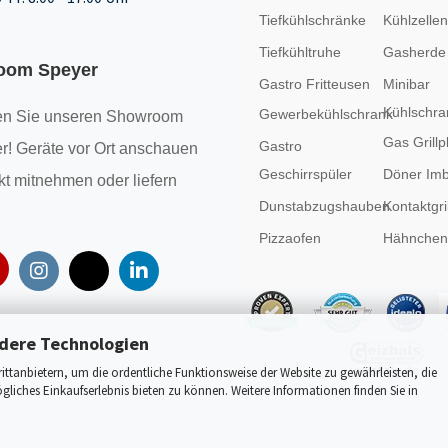
Tiefkühlschränke
Kühlzellen
Tiefkühltruhe
Gasherde
oom Speyer
Gastro Fritteusen
Minibar
Kühlschra
Gewerbekühlschrank
n Sie unseren
Showroom
Gas Grillp
Gastro
r! Geräte vor Ort anschauen
Geschirrspüler
Döner Imb
kt mitnehmen oder liefern
Dunstabzugshauben
Kontaktgril
Pizzaofen
Hähncheng
dere Technologien
tanbietern, um die ordentliche Funktionsweise der Website zu gewährleisten, die
liches Einkaufserlebnis bieten zu können. Weitere Informationen finden Sie in