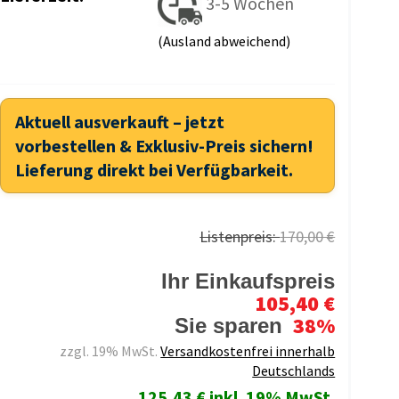
3-5 Wochen
(Ausland abweichend)
Aktuell ausverkauft – jetzt
vorbestellen & Exklusiv-Preis sichern!
Lieferung direkt bei Verfügbarkeit.
Listenpreis:
170,00 €
Ihr Einkaufspreis
105,40 €
38%
Sie sparen
zzgl. 19% MwSt.
Versandkostenfrei innerhalb
Deutschlands
125,43 € inkl. 19% MwSt.