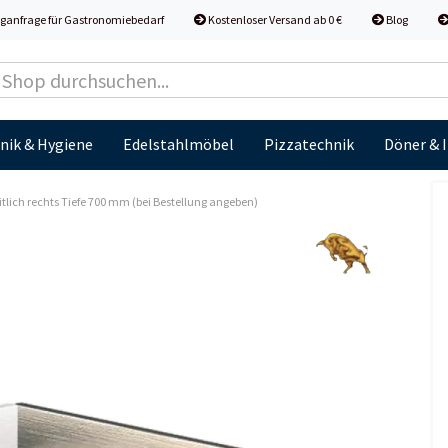
ganfrage für Gastronomiebedarf
Kostenloser Versand ab 0 €
Blog
nik & Hygiene
Edelstahlmöbel
Pizzatechnik
Döner & 
tlich rechts Tiefe 700 mm (bei Bestellung angeben)