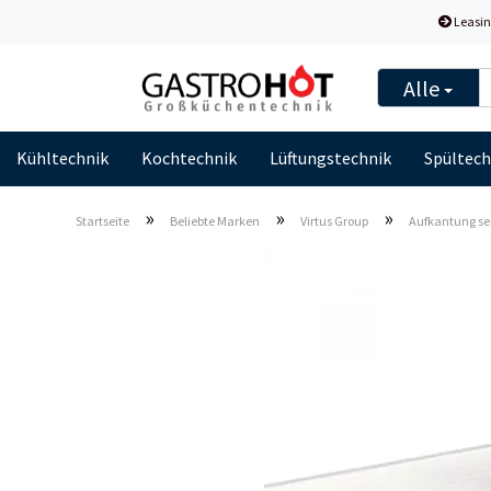
Leasin
Alle
Kühltechnik
Kochtechnik
Lüftungstechnik
Spültech
»
»
»
Startseite
Beliebte Marken
Virtus Group
Aufkantung sei