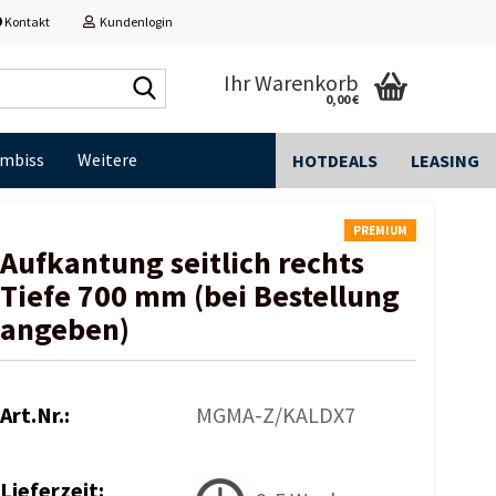
Kontakt
Kundenlogin
Shop
Ihr Warenkorb
0,00 €
durchsuchen...
Imbiss
Weitere
HOTDEALS
LEASING
PREMIUM
Aufkantung seitlich rechts
Tiefe 700 mm (bei Bestellung
angeben)
Art.Nr.:
MGMA-Z/KALDX7
Lieferzeit: