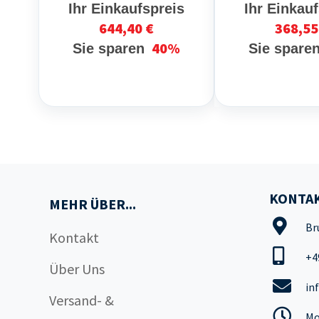
Ihr Einkaufspreis
Ihr Einkau
644,40 €
368,55
40%
Sie sparen
Sie spare
KONTAK
MEHR ÜBER...
Br
Kontakt
+4
Über Uns
in
Versand- &
Mo