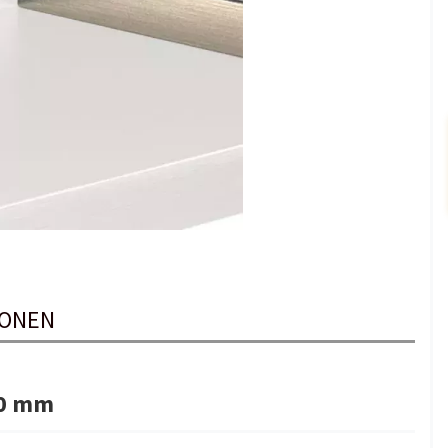
IONEN
00 mm