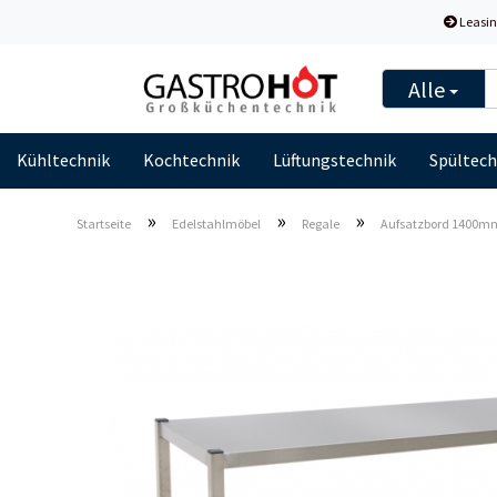
Leasin
Alle
Kühltechnik
Kochtechnik
Lüftungstechnik
Spültech
»
»
»
Startseite
Edelstahlmöbel
Regale
Aufsatzbord 1400m