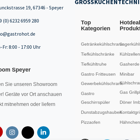
GROSSKÜCHENTECHNI
unckstrasse 19, 67346 - Speyer
9 (0) 6232 6959 280
Top
Hotdea
Kategorien
Produk
fo@gastrohot.de
Getränkekühlschrank
Lagerkühl
-Fr: 8:00 - 17:00 Uhr
Tiefkühlschränke
Kühlzellen
Tiefkühltruhe
Gasherde
oom Speyer
Gastro Fritteusen
Minibar
Kühlschra
Gewerbekühlschrank
n Sie unseren
Showroom
Gas Grillp
Gastro
r! Geräte vor Ort anschauen
Geschirrspüler
Döner Imb
kt mitnehmen oder liefern
Dunstabzugshauben
Kontaktgril
Pizzaofen
Hähncheng