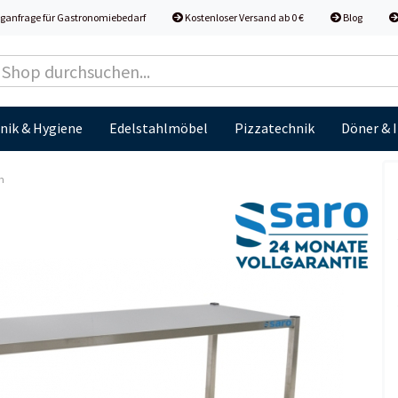
ganfrage für Gastronomiebedarf
Kostenloser Versand ab 0 €
Blog
nik & Hygiene
Edelstahlmöbel
Pizzatechnik
Döner & 
m