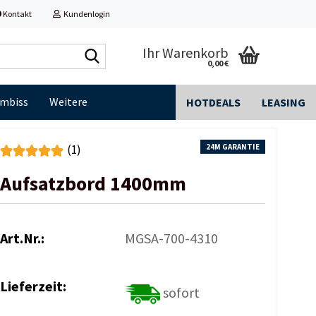
Kontakt
Kundenlogin
Shop
Ihr Warenkorb
0,00 €
durchsuchen...
Imbiss
Weitere
HOTDEALS
LEASING
24M GARANTIE
(1)
Aufsatzbord 1400mm
Art.Nr.:
MGSA-700-4310
Lieferzeit:
sofort