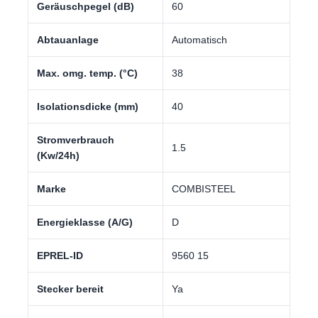
Geräuschpegel (dB)
60
Abtauanlage
Automatisch
Max. omg. temp. (°C)
38
Isolationsdicke (mm)
40
Stromverbrauch
1.5
(Kw/24h)
Marke
COMBISTEEL
Energieklasse (A/G)
D
EPREL-ID
9560 15
Stecker bereit
Ya