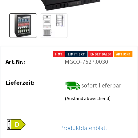
HOT
LIMITIERT
ENDET BALD!
AKTION!
Art.Nr.:
MGCO-7527.0030
Lieferzeit:
sofort lieferbar
(Ausland abweichend)
A
D
Produktdatenblatt
G