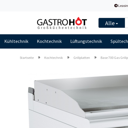
Leasin
Alle
Kühltechnik
Kochtechnik
Lüftungstechnik
Spültech
»
»
»
Startseite
Kochtechnik
Grillplatten
Base 700 Gas Grillp