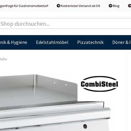
ganfrage für Gastronomiebedarf
Kostenloser Versand ab 0 €
Blog
nik & Hygiene
Edelstahlmöbel
Pizzatechnik
Döner & 
latte