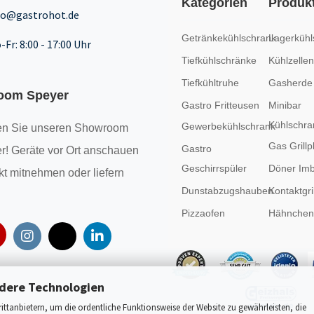
Kategorien
Produk
fo@gastrohot.de
Getränkekühlschrank
Lagerkühl
-Fr: 8:00 - 17:00 Uhr
Tiefkühlschränke
Kühlzellen
Tiefkühltruhe
Gasherde
oom Speyer
Gastro Fritteusen
Minibar
Kühlschra
Gewerbekühlschrank
n Sie unseren
Showroom
Gas Grillp
Gastro
r! Geräte vor Ort anschauen
Geschirrspüler
Döner Imb
kt mitnehmen oder liefern
Dunstabzugshauben
Kontaktgril
Pizzaofen
Hähncheng
dere Technologien
tanbietern, um die ordentliche Funktionsweise der Website zu gewährleisten, die