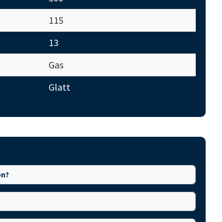
115
13
Gas
Glatt
en?