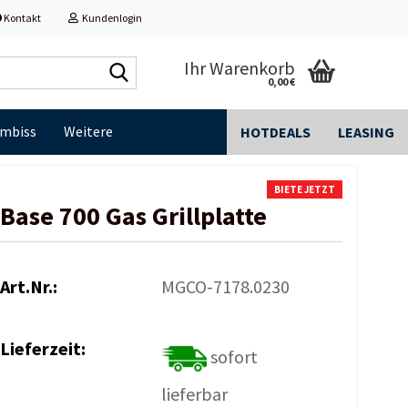
Kontakt
Kundenlogin
Shop
Ihr Warenkorb
0,00 €
durchsuchen...
Imbiss
Weitere
HOTDEALS
LEASING
BIETE JETZT
Base 700 Gas Grillplatte
Art.Nr.:
MGCO-7178.0230
Lieferzeit:
sofort
lieferbar