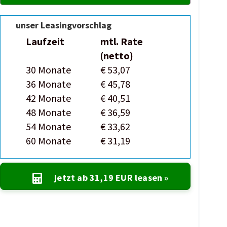
unser Leasingvorschlag
Laufzeit
mtl. Rate
(netto)
30 Monate
€ 53,07
36 Monate
€ 45,78
42 Monate
€ 40,51
48 Monate
€ 36,59
54 Monate
€ 33,62
60 Monate
€ 31,19
jetzt ab
31,19 EUR
leasen »