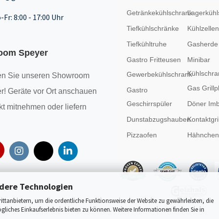
Getränkekühlschrank
Lagerkühl
-Fr: 8:00 - 17:00 Uhr
Tiefkühlschränke
Kühlzellen
Tiefkühltruhe
Gasherde
oom Speyer
Gastro Fritteusen
Minibar
Kühlschra
Gewerbekühlschrank
n Sie unseren
Showroom
Gas Grillp
Gastro
r! Geräte vor Ort anschauen
Geschirrspüler
Döner Imb
kt mitnehmen oder liefern
Dunstabzugshauben
Kontaktgril
Pizzaofen
Hähncheng
dere Technologien
tanbietern, um die ordentliche Funktionsweise der Website zu gewährleisten, die
liches Einkaufserlebnis bieten zu können. Weitere Informationen finden Sie in