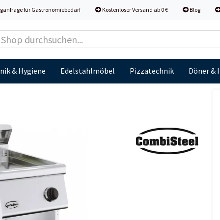
ganfrage für Gastronomiebedarf
Kostenloser Versand ab 0 €
Blog
nik & Hygiene
Edelstahlmöbel
Pizzatechnik
Döner & 