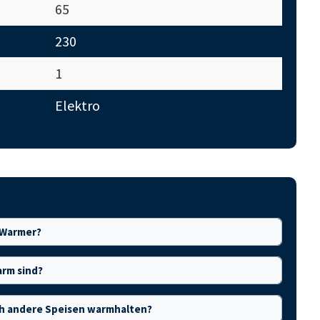
65
230
1
Elektro
 Warmer?
arm sind?
ch andere Speisen warmhalten?