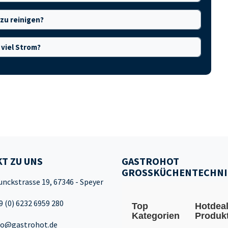
 zu reinigen?
viel Strom?
T ZU UNS
GASTROHOT
GROSSKÜCHENTECHNI
unckstrasse 19, 67346 - Speyer
9 (0) 6232 6959 280
Top
Hotdea
Kategorien
Produk
fo@gastrohot.de