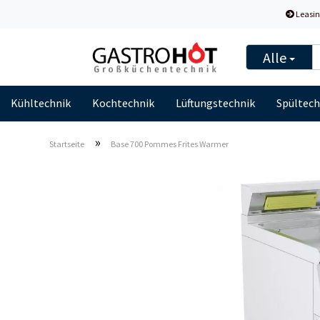
Leasin
Alle
Kühltechnik
Kochtechnik
Lüftungstechnik
Spültech
»
Startseite
Base 700 Pommes Frites Warmer