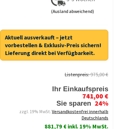
(Ausland abweichend)
Aktuell ausverkauft – jetzt
vorbestellen & Exklusiv-Preis sichern!
Lieferung direkt bei Verfügbarkeit.
Listenpreis:
975,00 €
Ihr Einkaufspreis
741,00 €
24%
Sie sparen
zzgl. 19% MwSt.
Versandkostenfrei innerhalb
Deutschlands
881,79 € inkl. 19% MwSt.