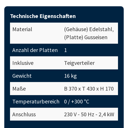
Technische Eigenschaften
Material
(Gehäuse) Edelstahl,
(Platte) Gusseisen
Anzahl der Platten
1
Inklusive
Teigverteiler
Gewicht
16 kg
Maße
B 370 x T 430 x H 170
Temperaturbereich
0 / +300 °C
Anschluss
230 V - 50 Hz - 2,4 kW