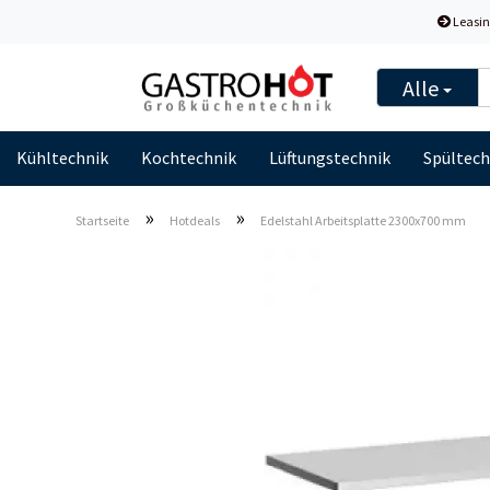
Leasin
Alle
Kühltechnik
Kochtechnik
Lüftungstechnik
Spültech
»
»
Startseite
Hotdeals
Edelstahl Arbeitsplatte 2300x700 mm