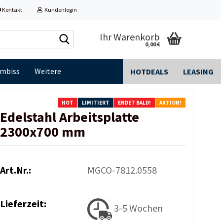
Kontakt
Kundenlogin
Shop
Ihr Warenkorb
0,00 €
durchsuchen...
Imbiss
Weitere
HOTDEALS
LEASING
HOT
LIMITIERT
ENDET BALD!
AKTION!
Edelstahl Arbeitsplatte
2300x700 mm
Art.Nr.:
MGCO-7812.0558
Lieferzeit:
3-5 Wochen