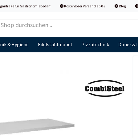
ganfrage für Gastronomiebedarf
Kostenloser Versand ab 0 €
Blog
nik & Hygiene
Edelstahlmöbel
Pizzatechnik
Döner & 