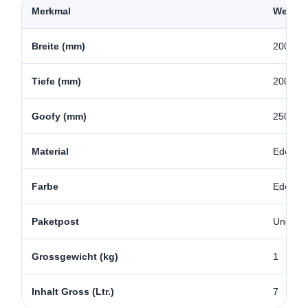
Merkmal
Wert
Breite (mm)
200
Tiefe (mm)
200
Goofy (mm)
250
Material
Edelsta
Farbe
Edelsta
Paketpost
Und
Grossgewicht (kg)
1
Inhalt Gross (Ltr.)
7