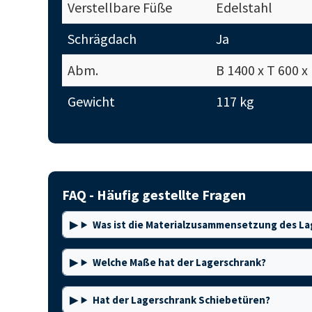
Verstellbare Füße
Edelstahl
Schrägdach
Ja
Abm.
B 1400 x T 600 
Gewicht
117 kg
FAQ - Häufig gestellte Fragen
Was ist die Materialzusammensetzung des La
Welche Maße hat der Lagerschrank?
Hat der Lagerschrank Schiebetüren?