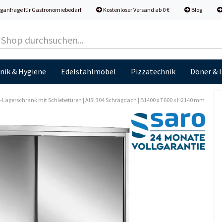
ganfrage für Gastronomiebedarf
Kostenloser Versand ab 0 €
Blog
nik & Hygiene
Edelstahlmöbel
Pizzatechnik
Döner & 
-​Lagerschrank mit Schiebetüren | AISI 304 Schrägdach | B1400 x T600 x H2140 mm