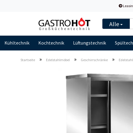
Leasin
Alle
Kühltechnik
Kochtechnik
Lüftungstechnik
Spültech
»
»
»
Startseite
Edelstahlmöbel
Geschirrschränke
Edelstahl