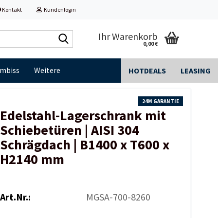
Kontakt
Kundenlogin
Shop
Ihr Warenkorb
0,00 €
durchsuchen...
Imbiss
Weitere
HOTDEALS
LEASING
24M GARANTIE
Edelstahl-​Lagerschrank mit
Schiebetüren | AISI 304
Schrägdach | B1400 x T600 x
H2140 mm
Art.Nr.:
MGSA-700-8260