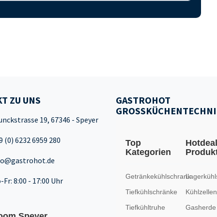
T ZU UNS
GASTROHOT
GROSSKÜCHENTECHNI
unckstrasse 19, 67346 - Speyer
9 (0) 6232 6959 280
Top
Hotdea
Kategorien
Produk
fo@gastrohot.de
Getränkekühlschrank
Lagerkühl
-Fr: 8:00 - 17:00 Uhr
Tiefkühlschränke
Kühlzellen
Tiefkühltruhe
Gasherde
oom Speyer