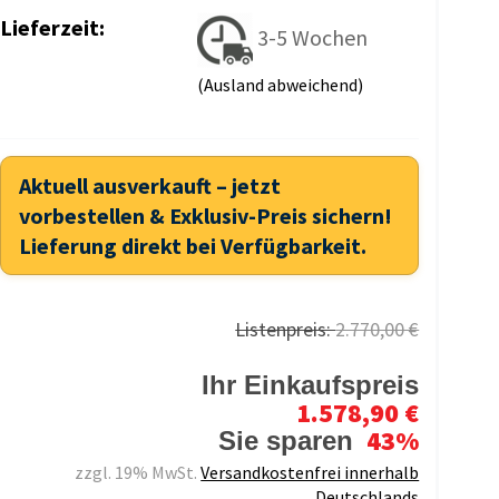
Lieferzeit:
3-5 Wochen
(Ausland abweichend)
Aktuell ausverkauft – jetzt
vorbestellen & Exklusiv-Preis sichern!
Lieferung direkt bei Verfügbarkeit.
Listenpreis:
2.770,00 €
Ihr Einkaufspreis
1.578,90 €
43%
Sie sparen
zzgl. 19% MwSt.
Versandkostenfrei innerhalb
Deutschlands