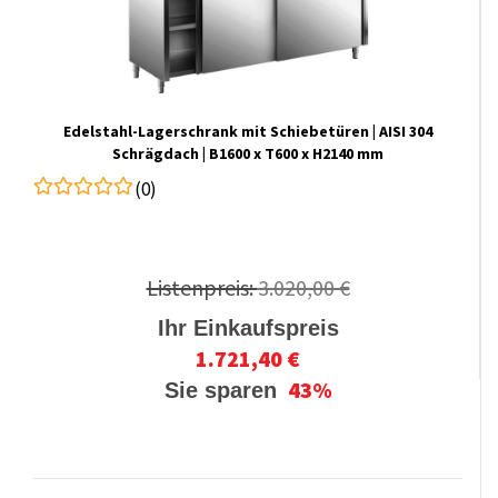
Edelstahl-​​Lagerschrank mit Schiebetüren | AISI 304
Schrägdach | B1600 x T600 x H2140 mm
(0)
Listenpreis:
3.020,00 €
Ihr Einkaufspreis
1.721,40 €
43%
Sie sparen