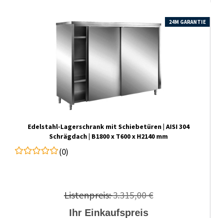
24M GARANTIE
Edelstahl-​​Lagerschrank mit Schiebetüren | AISI 304
Schrägdach | B1800 x T600 x H2140 mm
(0)
Listenpreis:
3.315,00 €
Ihr Einkaufspreis