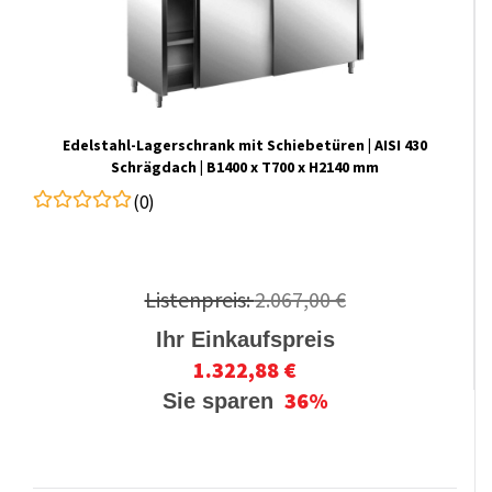
Edelstahl-​​Lagerschrank mit Schiebetüren | AISI 430
Schrägdach | B1400 x T700 x H2140 mm
(0)
Listenpreis:
2.067,00 €
Ihr Einkaufspreis
1.322,88 €
36%
Sie sparen