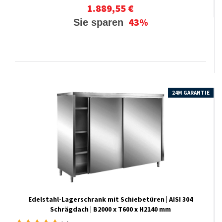
1.889,55 €
43%
Sie sparen
24M GARANTIE
Edelstahl-​​Lagerschrank mit Schiebetüren | AISI 304
Schrägdach | B2000 x T600 x H2140 mm