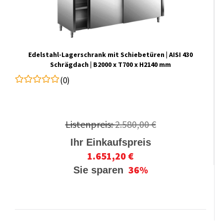
Edelstahl-​​Lagerschrank mit Schiebetüren | AISI 430
Schrägdach | B2000 x T700 x H2140 mm
(0)
Listenpreis:
2.580,00 €
Ihr Einkaufspreis
1.651,20 €
36%
Sie sparen