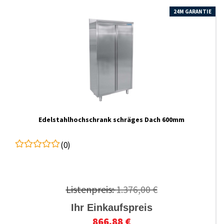
24M GARANTIE
Edelstahlhochschrank schräges Dach 600mm
(0)
Listenpreis:
1.376,00 €
Ihr Einkaufspreis
866,88 €