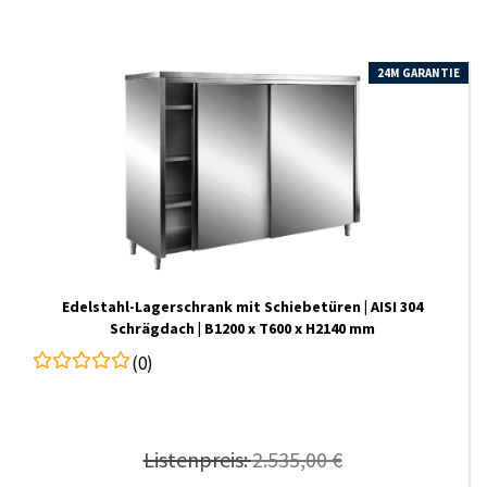
24M GARANTIE
Edelstahl-​Lagerschrank mit Schiebetüren | AISI 304
Schrägdach | B1200 x T600 x H2140 mm
(0)
Listenpreis:
2.535,00 €