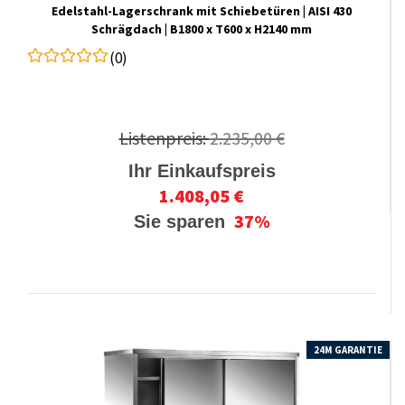
Edelstahl-​​Lagerschrank mit Schiebetüren | AISI 430
Schrägdach | B1800 x T600 x H2140 mm
(0)
Listenpreis:
2.235,00 €
Ihr Einkaufspreis
1.408,05 €
37%
Sie sparen
24M GARANTIE