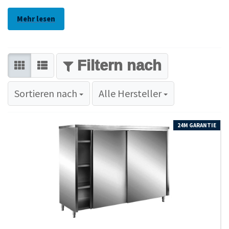
Mehr lesen
FILTER
Sortieren nach
Sortieren nach
Alle Hersteller
24M GARANTIE