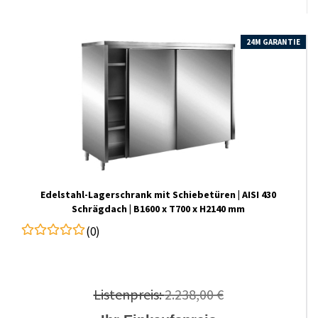
24M GARANTIE
Edelstahl-​​Lagerschrank mit Schiebetüren | AISI 430
Schrägdach | B1600 x T700 x H2140 mm
(0)
Listenpreis:
2.238,00 €