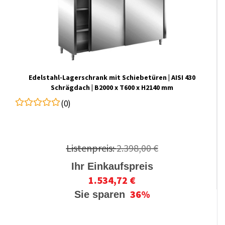
Edelstahl-​​Lagerschrank mit Schiebetüren | AISI 430
Schrägdach | B2000 x T600 x H2140 mm
(0)
Listenpreis:
2.398,00 €
Ihr Einkaufspreis
1.534,72 €
36%
Sie sparen