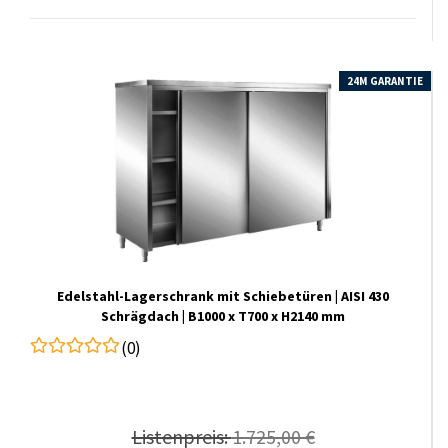
24M GARANTIE
Edelstahl-​Lagerschrank mit Schiebetüren | AISI 430
Schrägdach | B1000 x T700 x H2140 mm
(0)
Listenpreis:
1.725,00 €