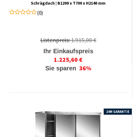
Schrägdach | B1200 x T700 x H2140 mm
(0)
Listenpreis:
1.915,00 €
Ihr Einkaufspreis
1.225,60 €
36%
Sie sparen
24M GARANTIE