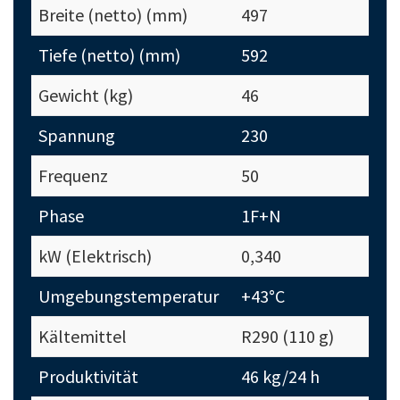
Breite (netto) (mm)
497
Tiefe (netto) (mm)
592
Gewicht (kg)
46
Spannung
230
Frequenz
50
Phase
1F+N
kW (Elektrisch)
0,340
Umgebungstemperatur
+43°C
Kältemittel
R290 (110 g)
Produktivität
46 kg/24 h