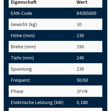
Eigenschaft
Wert
EAN-Code
84385000
Gewicht (kg)
10
Höhe (mm)
230
Breite (mm)
190
Tiefe (mm)
240
Spannung
230
Frequenz
50/60
Phase
1F+N
Elektrische Leistung (kW)
0,180