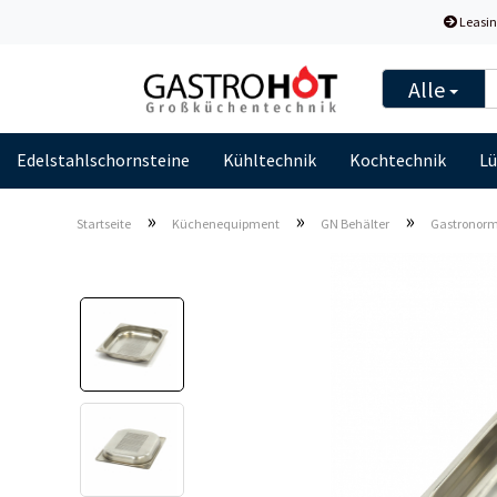
Leasin
Alle
Edelstahlschornsteine
Kühltechnik
Kochtechnik
Lü
»
»
»
Startseite
Küchenequipment
GN Behälter
Gastronormbe