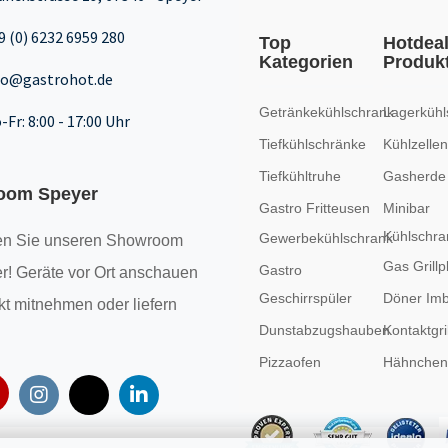
9 (0) 6232 6959 280
Top
Hotdea
Kategorien
Produk
fo@gastrohot.de
Getränkekühlschrank
Lagerkühl
-Fr: 8:00 - 17:00 Uhr
Tiefkühlschränke
Kühlzellen
Tiefkühltruhe
Gasherde
oom Speyer
Gastro Fritteusen
Minibar
Kühlschra
Gewerbekühlschrank
n Sie unseren
Showroom
Gas Grillp
Gastro
r! Geräte vor Ort anschauen
Geschirrspüler
Döner Imb
kt mitnehmen oder liefern
Dunstabzugshauben
Kontaktgril
Pizzaofen
Hähncheng