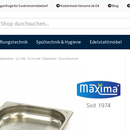
ganfrage für Gastronomiebedarf
Kostenloser Versand ab 0 €
Blog
ftungstechnik
Spültechnik & Hygiene
Edelstahlmöbel
hälter - 1/2 GN - 4 cm tief - Edelstahl - Durchlöchert