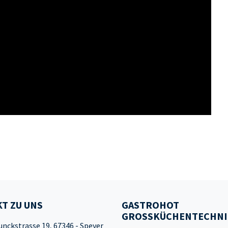
T ZU UNS
GASTROHOT
GROSSKÜCHENTECHNI
unckstrasse 19, 67346 - Speyer