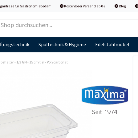
ganfrage für Gastronomiebedarf
Kostenloser Versand ab 0 €
Blog
ftungstechnik
Spültechnik & Hygiene
Edelstahlmöbel
ehälter - 1/3 GN - 15 cm tief - Polycarbonat