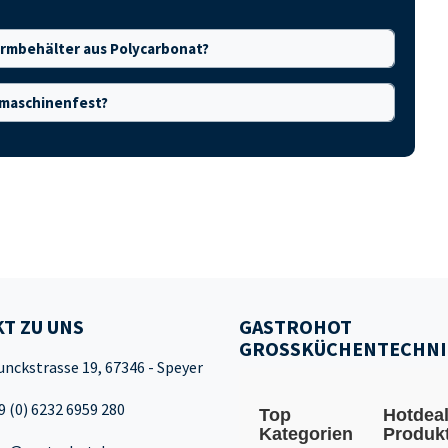
normbehälter aus Polycarbonat?
lmaschinenfest?
T ZU UNS
GASTROHOT
GROSSKÜCHENTECHNI
unckstrasse 19, 67346 - Speyer
9 (0) 6232 6959 280
Top
Hotdea
Kategorien
Produk