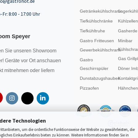
fo@gastrohot.de
Getränkekühlschrank
Lagerkühl
-Fr: 8:00 - 17:00 Uhr
Tiefkühlschränke
Kühlzellen
Tiefkühltruhe
Gasherde
oom Speyer
Gastro Fritteusen
Minibar
Kühlschra
Gewerbekühlschrank
n Sie unseren
Showroom
Gas Grillp
Gastro
r! Geräte vor Ort anschauen
Geschirrspüler
Döner Imb
kt mitnehmen oder liefern
Dunstabzugshauben
Kontaktgril
Pizzaofen
Hähncheng
dere Technologien
tanbietern, um die ordentliche Funktionsweise der Website zu gewährleisten, die
liches Einkaufserlebnis bieten zu können. Weitere Informationen finden Sie in