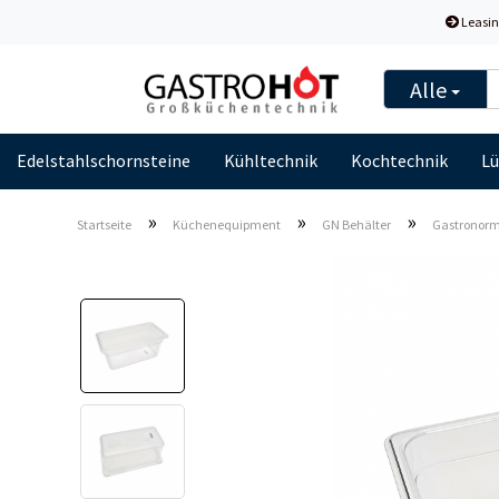
Leasin
Alle
Edelstahlschornsteine
Kühltechnik
Kochtechnik
Lü
»
»
»
Startseite
Küchenequipment
GN Behälter
Gastronormb