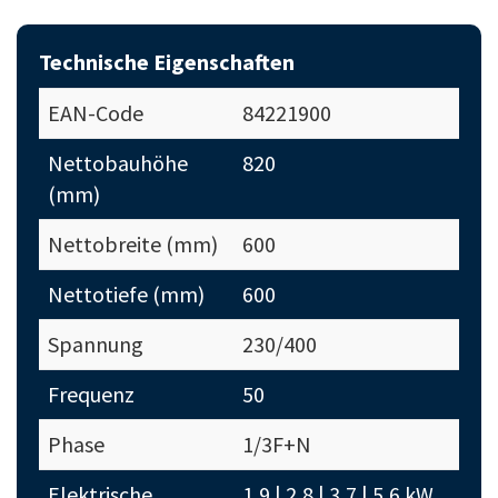
Technische Eigenschaften
EAN-Code
84221900
Nettobauhöhe
820
(mm)
Nettobreite (mm)
600
Nettotiefe (mm)
600
Spannung
230/400
Frequenz
50
Phase
1/3F+N
Elektrische
1,9 | 2,8 | 3,7 | 5,6 kW