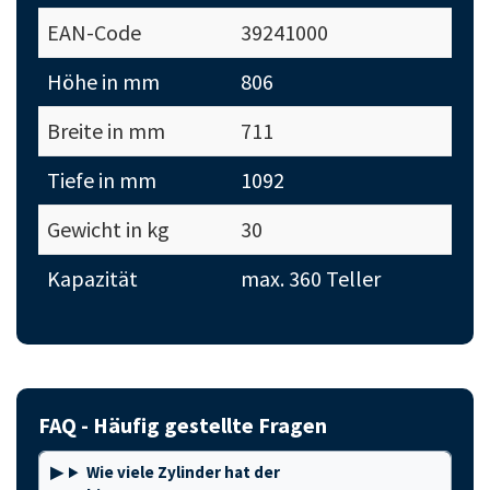
EAN-Code
39241000
Höhe in mm
806
Breite in mm
711
Tiefe in mm
1092
Gewicht in kg
30
Kapazität
max. 360 Teller
FAQ - Häufig gestellte Fragen
Wie viele Zylinder hat der