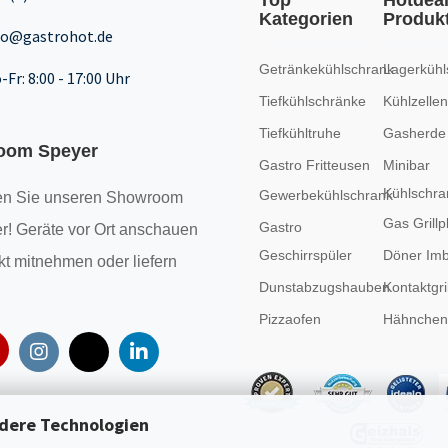
Top
Hotdea
Kategorien
Produk
fo@gastrohot.de
Getränkekühlschrank
Lagerkühl
-Fr: 8:00 - 17:00 Uhr
Tiefkühlschränke
Kühlzellen
Tiefkühltruhe
Gasherde
oom Speyer
Gastro Fritteusen
Minibar
Kühlschra
Gewerbekühlschrank
n Sie unseren
Showroom
Gas Grillp
Gastro
r! Geräte vor Ort anschauen
Geschirrspüler
Döner Imb
kt mitnehmen oder liefern
Dunstabzugshauben
Kontaktgril
Pizzaofen
Hähncheng
dere Technologien