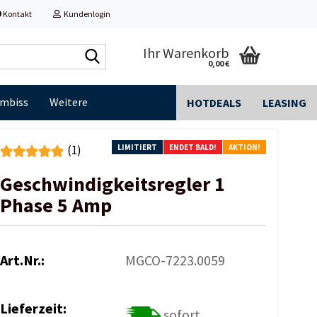
Kontakt
Kundenlogin
Shop
Ihr Warenkorb
0,00 €
durchsuchen...
Imbiss
Weitere
HOTDEALS
LEASING
LIMITIERT
ENDET BALD!
AKTION!
(1)
Geschwindigkeitsregler 1
Phase 5 Amp
Art.Nr.:
MGCO-7223.0059
Lieferzeit:
sofort