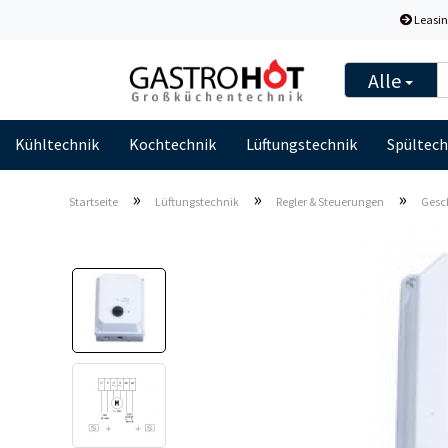
Leasin
Alle
Kühltechnik
Kochtechnik
Lüftungstechnik
Spültech
»
»
»
Startseite
Lüftungstechnik
Regler & Steuerungen
Gesch