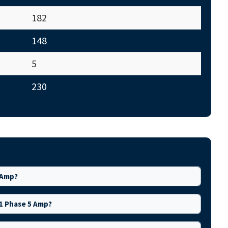
182
148
5
230
 Amp?
 1 Phase 5 Amp?