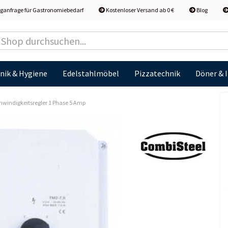
ganfrage für Gastronomiebedarf
Kostenloser Versand ab 0 €
Blog
nik & Hygiene
Edelstahlmöbel
Pizzatechnik
Döner & 
windigkeitsregler 1 Phase 5 Amp