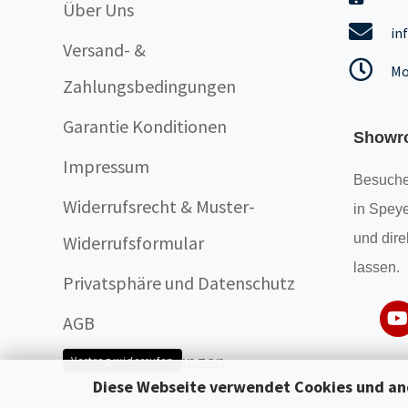
Über Uns
in
Versand- &
Mo
Zahlungsbedingungen
Garantie Konditionen
Showr
Impressum
Besuche
Widerrufsrecht & Muster-
in Speye
und dire
Widerrufsformular
lassen.
Privatsphäre und Datenschutz
AGB
Cookie Einstellungen
Vertrag widerrufen
Diese Webseite verwendet Cookies und an