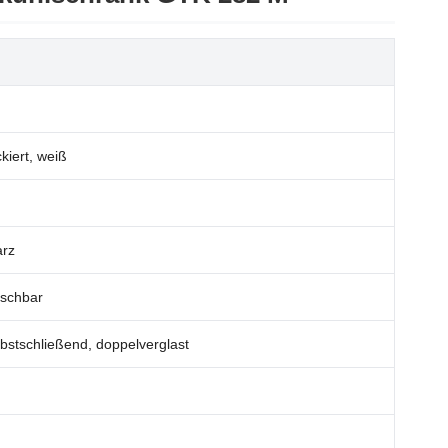
kiert, weiß
arz
uschbar
lbstschließend, doppelverglast