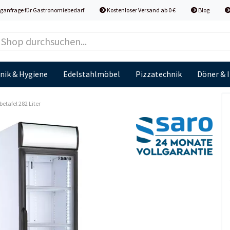
ganfrage für Gastronomiebedarf
Kostenloser Versand ab 0 €
Blog
nik & Hygiene
Edelstahlmöbel
Pizzatechnik
Döner & 
tafel 282 Liter