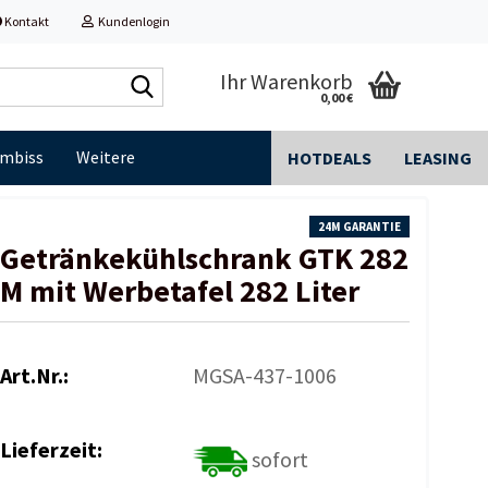
Kontakt
Kundenlogin
Shop
Ihr Warenkorb
0,00 €
durchsuchen...
Imbiss
Weitere
HOTDEALS
LEASING
24M GARANTIE
Getränkekühlschrank GTK 282
M mit Werbetafel 282 Liter
Art.Nr.:
MGSA-437-1006
Lieferzeit:
sofort