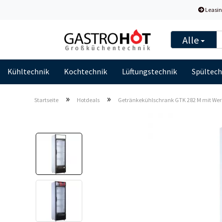
Leasin
Alle
Kühltechnik
Kochtechnik
Lüftungstechnik
Spültech
»
»
Startseite
Hotdeals
Getränkekühlschrank GTK 282 M mit Werbe