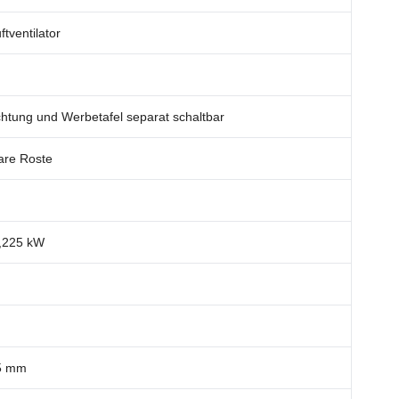
ftventilator
htung und Werbetafel separat schaltbar
are Roste
0,225 kW
45 mm