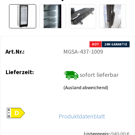
HOT
24M GARANTIE
Art.Nr.:
MGSA-437-1009
Lieferzeit:
sofort lieferbar
(Ausland abweichend)
A
D
Produktdatenblatt
G
Listenpreis:
940,00 €