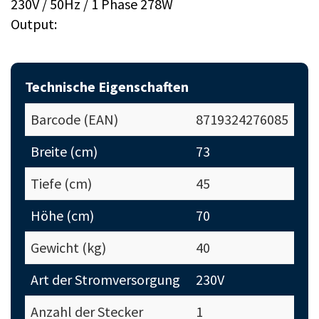
230V / 50Hz / 1 Phase 278W
Output:
Technische Eigenschaften
Barcode (EAN)
8719324276085
Breite (cm)
73
Tiefe (cm)
45
Höhe (cm)
70
Gewicht (kg)
40
Art der Stromversorgung
230V
Anzahl der Stecker
1