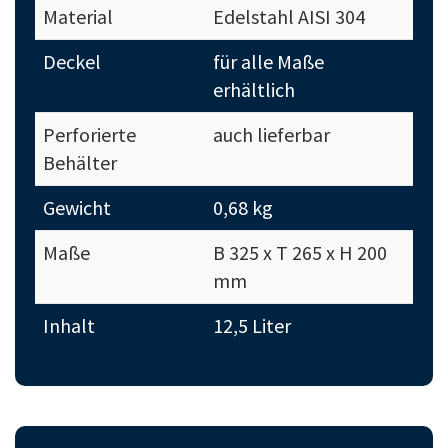
Material
Edelstahl AISI 304
Deckel
für alle Maße
erhältlich
Perforierte
auch lieferbar
Behälter
Gewicht
0,68 kg
Maße
B 325 x T 265 x H 200
mm
Inhalt
12,5 Liter