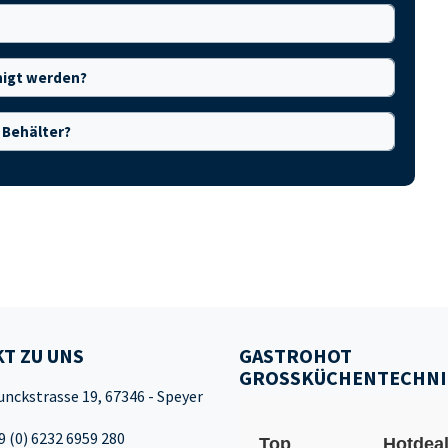
nigt werden?
 Behälter?
T ZU UNS
GASTROHOT
GROSSKÜCHENTECHNI
unckstrasse 19, 67346 - Speyer
9 (0) 6232 6959 280
Top
Hotdea