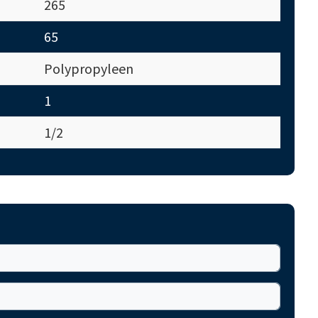
265
65
Polypropyleen
1
1/2