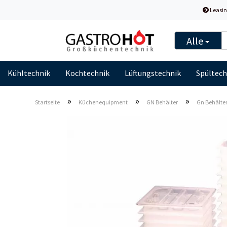
Leasin
Alle
Kühltechnik
Kochtechnik
Lüftungstechnik
Spültech
»
»
»
Startseite
Küchenequipment
GN Behälter
Gn Behälte