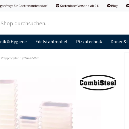
ganfrage für Gastronomiebedarf
Kostenloser Versand ab 0 €
Blog
nik & Hygiene
Edelstahlmöbel
Pizzatechnik
Döner & 
r Polypropylen 1/2Gn-65Mm