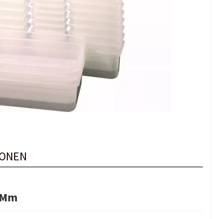
IONEN
65Mm