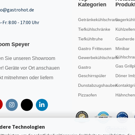
Kategorien
Produk
fo@gastrohot.de
Getränkekühlschrank
Lagerkühl
-Fr: 8:00 - 17:00 Uhr
Tiefkühlschränke
Kühlzellen
Tiefkühltruhe
Gasherde
oom Speyer
Gastro Fritteusen
Minibar
Kühlschra
Gewerbekühlschrank
n Sie unseren
Showroom
Gas Grillp
Gastro
r! Geräte vor Ort anschauen
Geschirrspüler
Döner Imb
kt mitnehmen oder liefern
Dunstabzugshauben
Kontaktgril
Pizzaofen
Hähncheng
dere Technologien