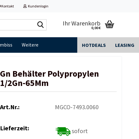
Kontakt
Kundenlogin
Shop
Ihr Warenkorb
0,00 €
durchsuchen...
Imbiss
Weitere
HOTDEALS
LEASING
Gn Behälter Polypropylen
1/2Gn-65Mm
Art.Nr.:
MGCO-7493.0060
Lieferzeit:
sofort