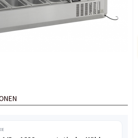
IONEN
IE