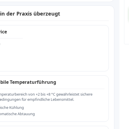
n der Praxis überzeugt
vice
e
abile Temperaturführung
peraturbereich von +2 bis +8 °C gewährleistet sichere
edingungen für empfindliche Lebensmittel.
tische Kühlung
omatische Abtauung