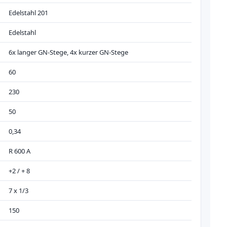
Edelstahl 201
Edelstahl
6x langer GN-Stege, 4x kurzer GN-Stege
60
230
50
0,34
R 600 A
+2 / + 8
7 x 1/3
150