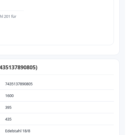
hl 201 für
7435137890805)
7435137890805
1600
395
435
Edelstahl 18/8