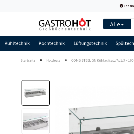
Leasin
Alle
Kühltechnik
Kochtechnik
Lüftungstechnik
Spültech
»
»
Startseite
Hotdeals
COMBISTEEL GN Kühlaufsatz 7x 1/3 – 160