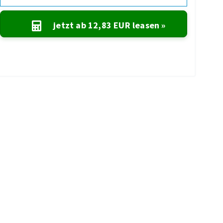
jetzt ab
12,83 EUR
leasen »