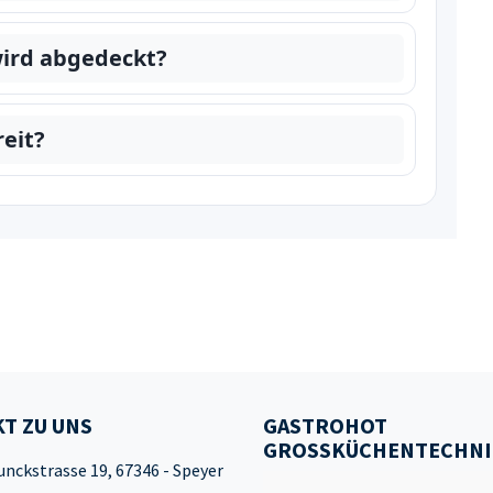
ird abgedeckt?
reit?
T ZU UNS
GASTROHOT
GROSSKÜCHENTECHNI
unckstrasse 19, 67346 - Speyer