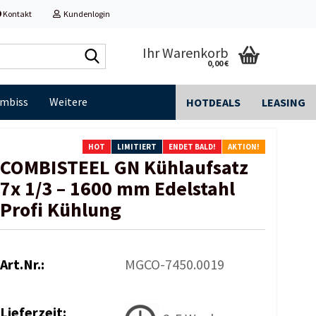
Kontakt
Kundenlogin
Shop
Ihr Warenkorb
0,00 €
durchsuchen...
Imbiss
Weitere
HOTDEALS
LEASING
HOT
LIMITIERT
ENDET BALD!
AKTION!
COMBISTEEL GN Kühlaufsatz
7x 1/3 – 1600 mm Edelstahl
Profi Kühlung
Art.Nr.:
MGCO-7450.0019
Lieferzeit: