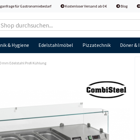
ganfrage für Gastronomiebedarf
Kostenloser Versand ab 0 €
Blog
nik & Hygiene
Edelstahlmöbel
Pizzatechnik
Döner & 
0 mm Edelstahl Profi Kühlung