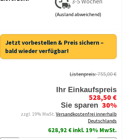
3-5 Wochen
(Ausland abweichend)
Jetzt vorbestellen & Preis sichern –
bald wieder verfügbar!
Listenpreis:
755,00 €
Ihr Einkaufspreis
528,50 €
30%
Sie sparen
zzgl. 19% MwSt.
Versandkostenfrei innerhalb
Deutschlands
628,92 € inkl. 19% MwSt.