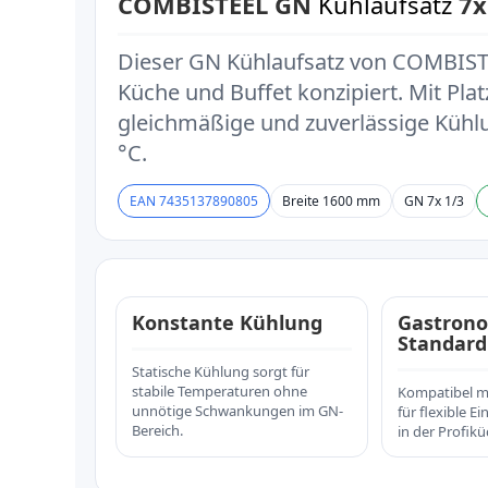
COMBISTEEL GN
Kühlaufsatz
7x
Dieser GN Kühlaufsatz von COMBISTEE
Küche und Buffet konzipiert. Mit Plat
gleichmäßige und zuverlässige Kühl
°C.
EAN 7435137890805
Breite 1600 mm
GN 7x 1/3
Konstante Kühlung
Gastrono
Standard
Statische Kühlung sorgt für
stabile Temperaturen ohne
Kompatibel mi
unnötige Schwankungen im GN-
für flexible E
Bereich.
in der Profikü