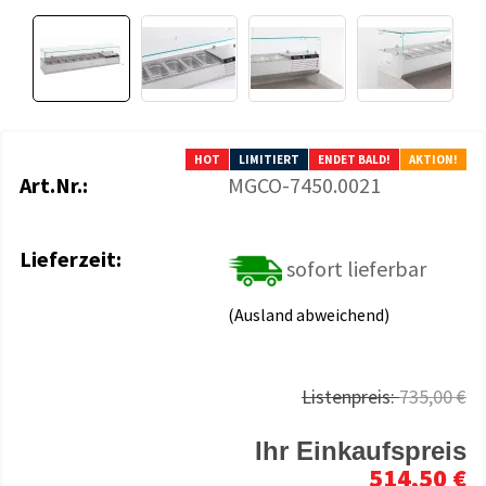
HOT
LIMITIERT
ENDET BALD!
AKTION!
Art.Nr.:
MGCO-7450.0021
Lieferzeit:
sofort lieferbar
(Ausland abweichend)
Listenpreis:
735,00 €
Ihr Einkaufspreis
514,50 €