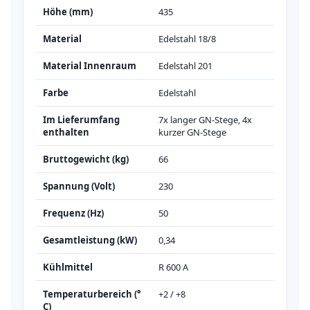
Höhe (mm)
435
Material
Edelstahl 18/8
Material Innenraum
Edelstahl 201
Farbe
Edelstahl
Im Lieferumfang
7x langer GN-Stege, 4x
enthalten
kurzer GN-Stege
Bruttogewicht (kg)
66
Spannung (Volt)
230
Frequenz (Hz)
50
Gesamtleistung (kW)
0,34
Kühlmittel
R 600 A
Temperaturbereich (°
+2 / +8
C)