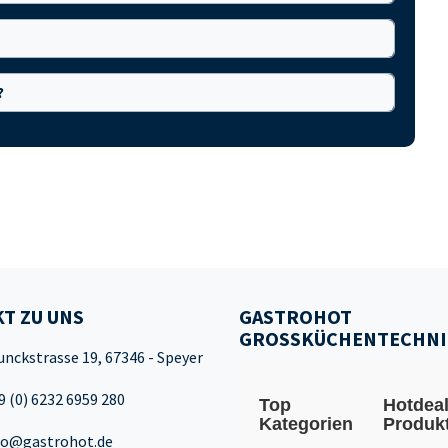
?
T ZU UNS
GASTROHOT
GROSSKÜCHENTECHNI
unckstrasse 19, 67346 - Speyer
9 (0) 6232 6959 280
Top
Hotdea
Kategorien
Produk
fo@gastrohot.de