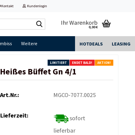
Kontakt
Kundenlogin
Shop
Ihr Warenkorb
0,00 €
durchsuchen...
Imbiss
Weitere
HOTDEALS
LEASING
LIMITIERT
ENDET BALD!
AKTION!
Heißes Büffet Gn 4/1
Art.Nr.:
MGCO-7077.0025
Lieferzeit:
sofort
lieferbar