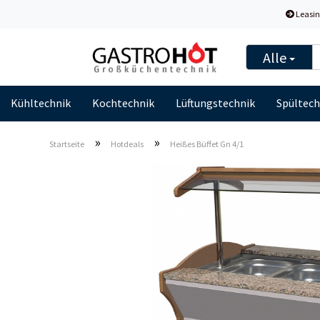
Leasin
Alle
Kühltechnik
Kochtechnik
Lüftungstechnik
Spültech
»
»
Startseite
Hotdeals
Heißes Büffet Gn 4/1