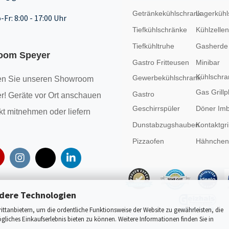
Getränkekühlschrank
Lagerkühl
-Fr: 8:00 - 17:00 Uhr
Tiefkühlschränke
Kühlzellen
Tiefkühltruhe
Gasherde
oom Speyer
Gastro Fritteusen
Minibar
Kühlschra
Gewerbekühlschrank
n Sie unseren
Showroom
Gas Grillp
Gastro
r! Geräte vor Ort anschauen
Geschirrspüler
Döner Imb
kt mitnehmen oder liefern
Dunstabzugshauben
Kontaktgril
Pizzaofen
Hähncheng
dere Technologien
tanbietern, um die ordentliche Funktionsweise der Website zu gewährleisten, die
liches Einkaufserlebnis bieten zu können. Weitere Informationen finden Sie in