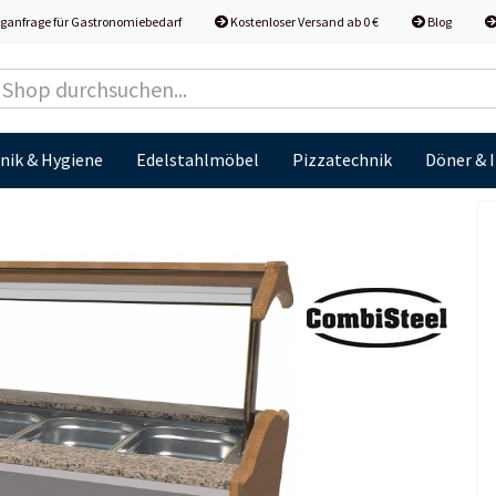
ganfrage für Gastronomiebedarf
Kostenloser Versand ab 0 €
Blog
nik & Hygiene
Edelstahlmöbel
Pizzatechnik
Döner & 