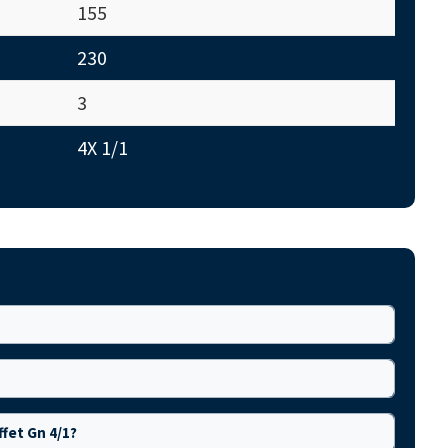
155
230
3
4X 1/1
fet Gn 4/1?