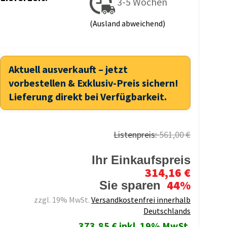
3-5 Wochen
(Ausland abweichend)
Aktuell ausverkauft – jetzt
vorbestellen & Exklusiv-Preis sichern!
Lieferung direkt bei Verfügbarkeit.
Listenpreis:
561,00 €
Ihr Einkaufspreis
314,16 €
44%
Sie sparen
zzgl. 19% MwSt.
Versandkostenfrei innerhalb
Deutschlands
373,85 € inkl. 19% MwSt.