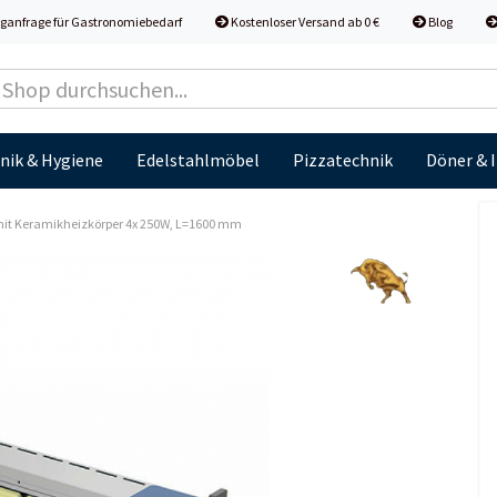
ganfrage für Gastronomiebedarf
Kostenloser Versand ab 0 €
Blog
nik & Hygiene
Edelstahlmöbel
Pizzatechnik
Döner & 
it Keramikheizkörper 4x 250W, L=1600 mm