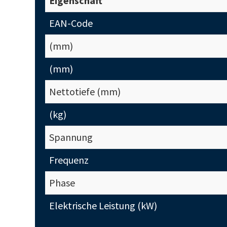
Eigenschaft
EAN-Code
(mm)
(mm)
Nettotiefe (mm)
(kg)
Spannung
Frequenz
Phase
Elektrische Leistung (kW)