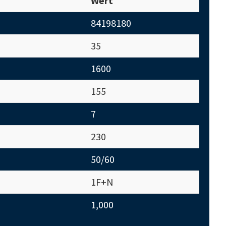
Wert
84198180
35
1600
155
7
230
50/60
1F+N
1,000