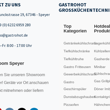
T ZU UNS
GASTROHOT
GROSSKÜCHENTECHNI
unckstrasse 19, 67346 - Speyer
9 (0) 6232 6959 280
Top
Hotdea
Kategorien
Produk
fo@gastrohot.de
Getränkekühlschrank
Lagerkühl
-Fr: 8:00 - 17:00 Uhr
Tiefkühlschränke
Kühlzellen
Tiefkühltruhe
Gasherde
oom Speyer
Gastro Fritteusen
Minibar
Kühlschra
Gewerbekühlschrank
n Sie unseren
Showroom
Gas Grillp
Gastro
r! Geräte vor Ort anschauen
Geschirrspüler
Döner Imb
kt mitnehmen oder liefern
Dunstabzugshauben
Kontaktgril
Pizzaofen
Hähncheng