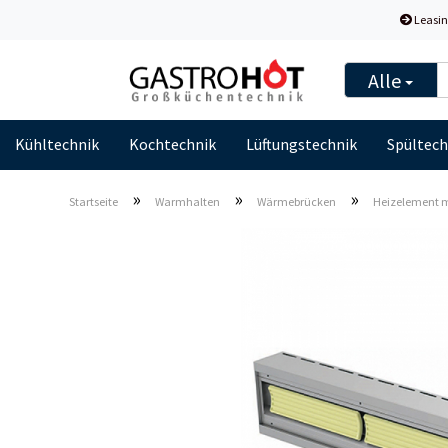
Leasin
Alle
Kühltechnik
Kochtechnik
Lüftungstechnik
Spültech
»
»
»
Startseite
Warmhalten
Wärmebrücken
Heizelement m