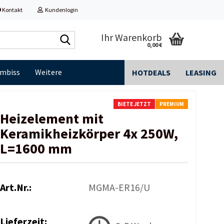
Kontakt
Kundenlogin
Shop
Ihr Warenkorb
0,00 €
durchsuchen...
Imbiss
Weitere
HOTDEALS
LEASING
BIETE JETZT
PREMIUM
Heizelement mit
Keramikheizkörper 4x 250W,
L=1600 mm
Art.Nr.:
MGMA-ER16/U
Lieferzeit: