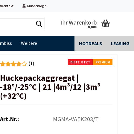
Kontakt
Kundenlogin
Shop
Ihr Warenkorb
0,00 €
durchsuchen...
Imbiss
Weitere
HOTDEALS
LEASING
BIETE JETZT
PREMIUM
(1)
Huckepackaggregat |
-18°/-25°C | 21 |4m³/12 |3m³
(+32°C)
Art.Nr.:
MGMA-VAEK203/T