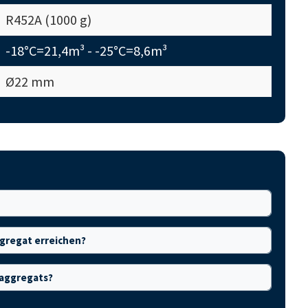
R452A (1000 g)
-18°C=21,4m³ - -25°C=8,6m³
Ø22 mm
gregat erreichen?
kaggregats?