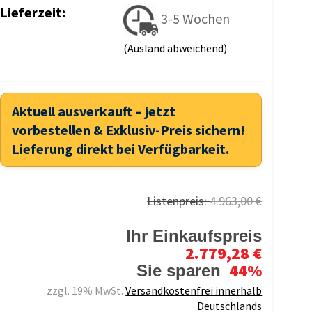
Lieferzeit:
3-5 Wochen
(Ausland abweichend)
Aktuell ausverkauft – jetzt
vorbestellen & Exklusiv-Preis sichern!
Lieferung direkt bei Verfügbarkeit.
Listenpreis:
4.963,00 €
Ihr Einkaufspreis
2.779,28 €
44%
Sie sparen
zzgl. 19% MwSt.
Versandkostenfrei innerhalb
Deutschlands