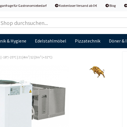
ganfrage für Gastronomiebedarf
Kostenloser Versand ab 0 €
Blog
nik & Hygiene
Edelstahlmöbel
Pizzatechnik
Döner & 
-18°/-25°C | 21 |4m³/12 |3m³ (+32°C)