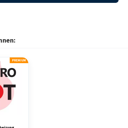
hnen:
PREMIUM
o
heizung