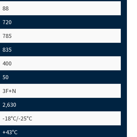
88
720
785
835
400
50
3F+N
2,630
-18°C/-25°C
+43°C