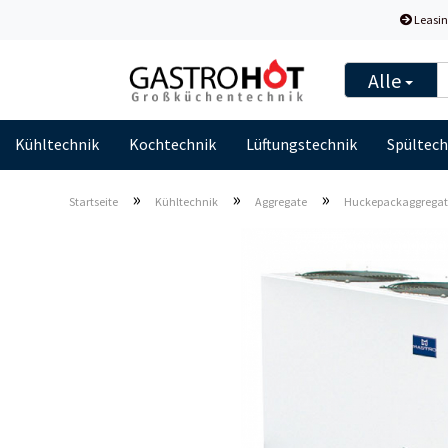
Leasin
Alle
Kühltechnik
Kochtechnik
Lüftungstechnik
Spültech
»
»
»
Startseite
Kühltechnik
Aggregate
Huckepackaggregat | 