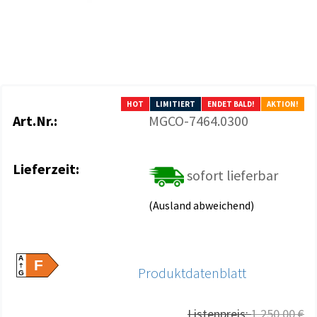
HOT
LIMITIERT
ENDET BALD!
AKTION!
Art.Nr.:
MGCO-7464.0300
Lieferzeit:
sofort lieferbar
(Ausland abweichend)
A
F
Produktdatenblatt
G
Listenpreis:
1.250,00 €