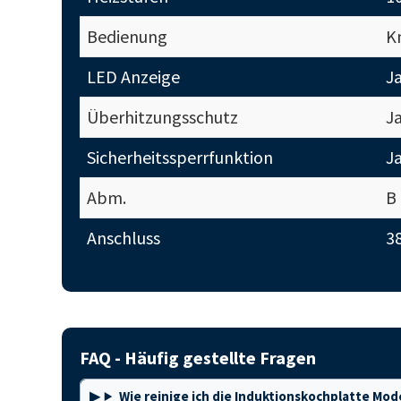
Bedienung
K
LED Anzeige
J
Überhitzungsschutz
J
Sicherheitssperrfunktion
J
Abm.
B
Anschluss
38
FAQ - Häufig gestellte Fragen
Wie reinige ich die Induktionskochplatte Mode