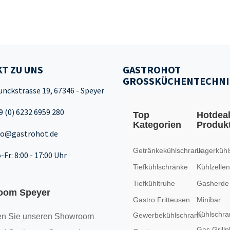
T ZU UNS
GASTROHOT
GROSSKÜCHENTECHNI
unckstrasse 19, 67346 - Speyer
9 (0) 6232 6959 280
Top
Hotdea
Kategorien
Produk
fo@gastrohot.de
Getränkekühlschrank
Lagerkühl
-Fr: 8:00 - 17:00 Uhr
Tiefkühlschränke
Kühlzellen
Tiefkühltruhe
Gasherde
oom Speyer
Gastro Fritteusen
Minibar
Kühlschra
Gewerbekühlschrank
n Sie unseren
Showroom
Gas Grillp