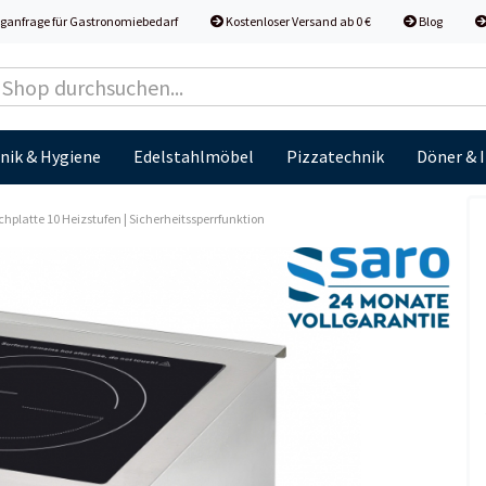
ganfrage für Gastronomiebedarf
Kostenloser Versand ab 0 €
Blog
nik & Hygiene
Edelstahlmöbel
Pizzatechnik
Döner & 
hplatte 10 Heizstufen | Sicherheitssperrfunktion