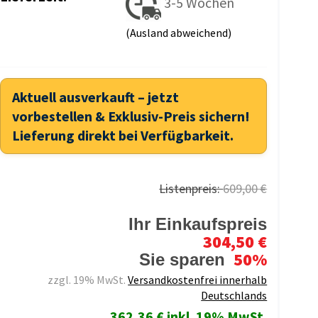
3-5 Wochen
(Ausland abweichend)
Aktuell ausverkauft – jetzt
vorbestellen & Exklusiv-Preis sichern!
Lieferung direkt bei Verfügbarkeit.
Listenpreis:
609,00 €
Ihr Einkaufspreis
304,50 €
50%
Sie sparen
zzgl. 19% MwSt.
Versandkostenfrei innerhalb
Deutschlands
362,36 € inkl. 19% MwSt.