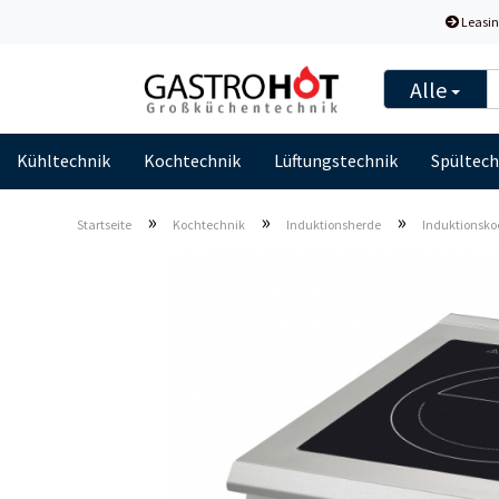
Leasin
Alle
Kühltechnik
Kochtechnik
Lüftungstechnik
Spültech
»
»
»
Startseite
Kochtechnik
Induktionsherde
Induktionskoc