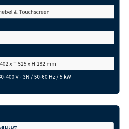
nebel & Touchscreen
a
a
a
 402 x T 525 x H 182 mm
0-400 V - 3N / 50-60 Hz / 5 kW
ll LILLY?