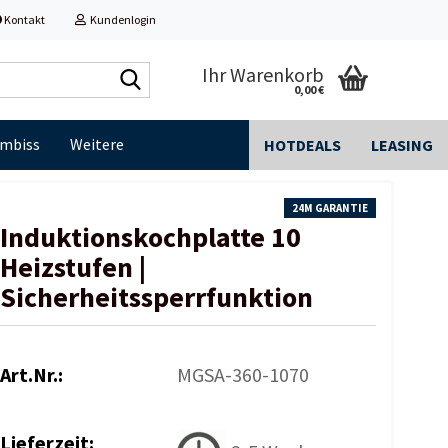
Kontakt
Kundenlogin
Shop
Ihr Warenkorb
0,00 €
durchsuchen...
Imbiss
Weitere
HOTDEALS
LEASING
24M GARANTIE
Induktionskochplatte 10
Heizstufen |
Sicherheitssperrfunktion
Art.Nr.:
MGSA-360-1070
Lieferzeit: