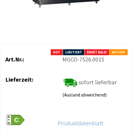
HOT
LIMITIERT
ENDET BALD!
AKTION!
Art.Nr.:
MGCO-7526.0015
Lieferzeit:
sofort lieferbar
(Ausland abweichend)
A
C
Produktdatenblatt
G