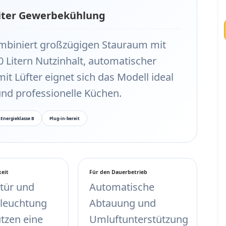
 Liter Gewerbekühlung
ombiniert großzügigen Stauraum mit
0 Litern Nutzinhalt, automatischer
t Lüfter eignet sich das Modell ideal
nd professionelle Küchen.
Energieklasse B
Plug-in-bereit
eit
Für den Dauerbetrieb
tür und
Automatische
leuchtung
Abtauung und
tzen eine
Umluftunterstützung