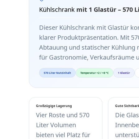
Kühlschrank
mit 1 Glastür – 570
Dieser Kühlschrank mit Glastür k
klarer Produktpräsentation. Mit 57
Abtauung und statischer Kühlung mi
für Gastronomie, Verkaufsräume u
570 Liter Nutzinhalt
Temperatur +2 / +8 °C
1 Glastür
Großzügige Lagerung
Gute Sichtbark
Vier Roste und 570
Die Glas
Liter Volumen
Innenbe
bieten viel Platz für
unterstü