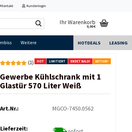
Kontakt
Kundenlogin
Shop
Ihr Warenkorb
0,00 €
durchsuchen...
Imbiss
Weitere
HOTDEALS
LEASING
HOT
LIMITIERT
ENDET BALD!
AKTION!
(1)
Gewerbe Kühlschrank mit 1
Glastür 570 Liter Weiß
Art.Nr.:
MGCO-7450.0562
Lieferzeit:
sofort