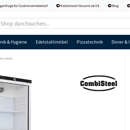
ganfrage für Gastronomiebedarf
Kostenloser Versand ab 0 €
Blog
nik & Hygiene
Edelstahlmöbel
Pizzatechnik
Döner & 
iter Weiß