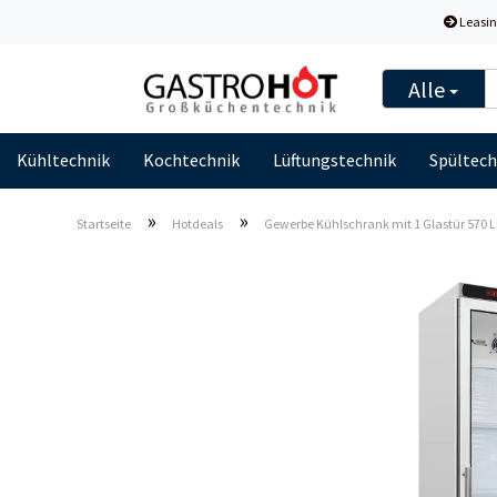
Leasin
Alle
Kühltechnik
Kochtechnik
Lüftungstechnik
Spültech
»
»
Startseite
Hotdeals
Gewerbe Kühlschrank mit 1 Glastür 570 L