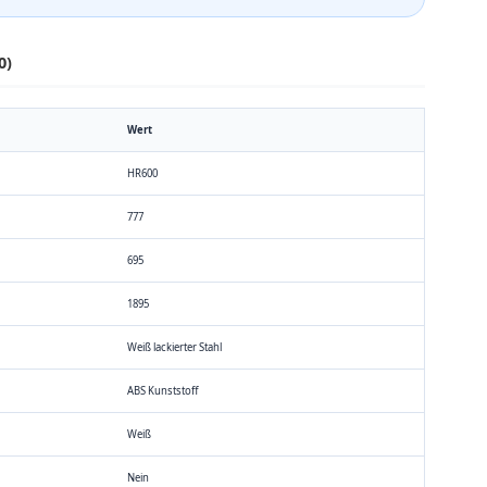
0)
Wert
HR600
777
695
1895
Weiß lackierter Stahl
ABS Kunststoff
Weiß
Nein