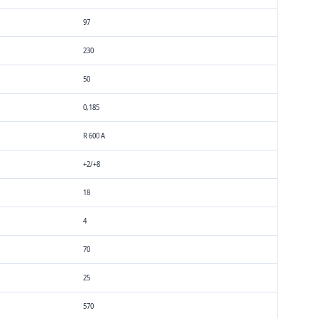
97
230
50
0,185
R 600 A
+2/+8
18
4
70
25
570