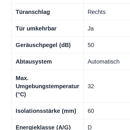
Türanschlag
Rechts
Tür umkehrbar
Ja
Geräuschpegel (dB)
50
Abtausystem
Automatisch
Max.
Umgebungstemperatur
32
(°C)
Isolationsstärke (mm)
60
Energieklasse (A/G)
D