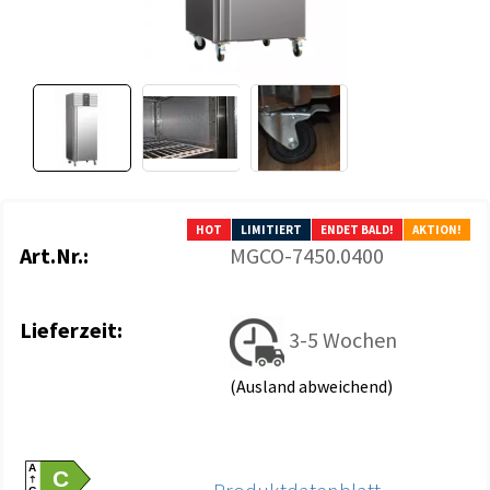
HOT
LIMITIERT
ENDET BALD!
AKTION!
Art.Nr.:
MGCO-7450.0400
Lieferzeit:
3-5 Wochen
(Ausland abweichend)
A
C