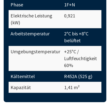
Phase
1F+N
Elektrische Leistung
0,921
(kW)
Arbeitstemperatur
2°C bis +8°C
belüftet
Umgebungstemperatur
+25°C /
Luftfeuchtigkeit
60%
Kältemittel
R452A (525 g)
Kapazität
1,41 m²