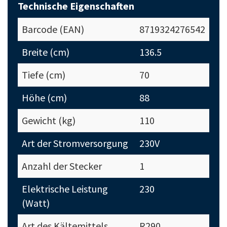
Technische Eigenschaften
Barcode (EAN)
8719324276542
Breite (cm)
136.5
Tiefe (cm)
70
Höhe (cm)
88
Gewicht (kg)
110
Art der Stromversorgung
230V
Anzahl der Stecker
1
Elektrische Leistung
230
(Watt)
Art des Kältemittels
R290