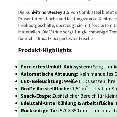
Die
Kühlvitrine
Wesley 1.5
von Combisteel bietet 
Präsentationsfläche und leistungsstarke Kühltechn
Feinkostgeschäfte, überzeugt sie mit forciertem 
Materialien. Die Vitrine sorgt für gleichmäßige T
für mehr Umsatz bei perfekter Frische.
Produkt-Highlights
Forciertes Umluft-Kühlsystem:
Sorgt für 
Automatische Abtauung:
Kein manuelles En
LED-Beleuchtung:
Weiße LEDs setzen Ihre P
Große Ausstellfläche:
1,51 m² – ideal für 
Snack-Etage:
Zusätzlicher Bereich für klein
Edelstahl-Unterkühlung & Arbeitsfläche:
H
Rückseitige Tür:
570 × 350 mm – für einfach