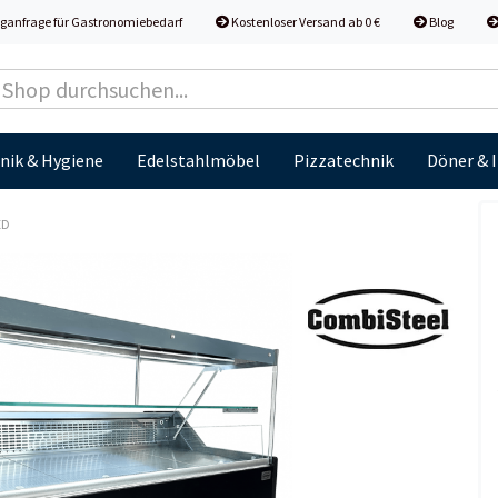
ganfrage für Gastronomiebedarf
Kostenloser Versand ab 0 €
Blog
nik & Hygiene
Edelstahlmöbel
Pizzatechnik
Döner & 
ED