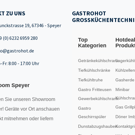
T ZU UNS
GASTROHOT
GROSSKÜCHENTECHNI
unckstrasse 19, 67346 - Speyer
9 (0) 6232 6959 280
Top
Hotdea
Kategorien
Produk
fo@gastrohot.de
Getränkekühlschrank
Lagerkühl
-Fr: 8:00 - 17:00 Uhr
Tiefkühlschränke
Kühlzellen
Tiefkühltruhe
Gasherde
oom Speyer
Gastro Fritteusen
Minibar
Kühlschra
Gewerbekühlschrank
n Sie unseren
Showroom
Gas Grillp
Gastro
r! Geräte vor Ort anschauen
Geschirrspüler
Döner Imb
kt mitnehmen oder liefern
Dunstabzugshauben
Kontaktgril