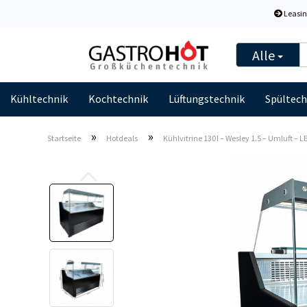
Leasin
Alle
Kühltechnik
Kochtechnik
Lüftungstechnik
Spültech
»
»
Startseite
Hotdeals
Kühlvitrine 130 l – Wesley 1.5 – Umluft – L