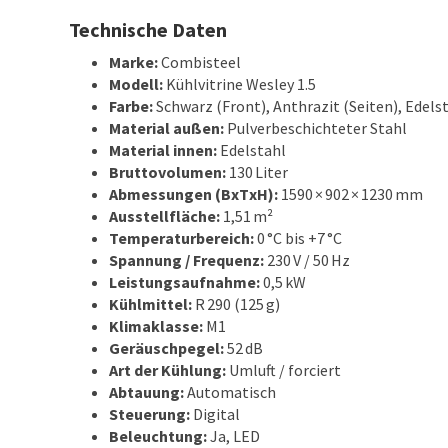
Technische Daten
Marke:
Combisteel
Modell:
Kühlvitrine Wesley 1.5
Farbe:
Schwarz (Front), Anthrazit (Seiten), Edel
Material außen:
Pulverbeschichteter Stahl
Material innen:
Edelstahl
Bruttovolumen:
130 Liter
Abmessungen (BxTxH):
1590 × 902 × 1230 mm
Ausstellfläche:
1,51 m²
Temperaturbereich:
0 °C bis +7 °C
Spannung / Frequenz:
230 V / 50 Hz
Leistungsaufnahme:
0,5 kW
Kühlmittel:
R 290 (125 g)
Klimaklasse:
M1
Geräuschpegel:
52 dB
Art der Kühlung:
Umluft / forciert
Abtauung:
Automatisch
Steuerung:
Digital
Beleuchtung:
Ja, LED