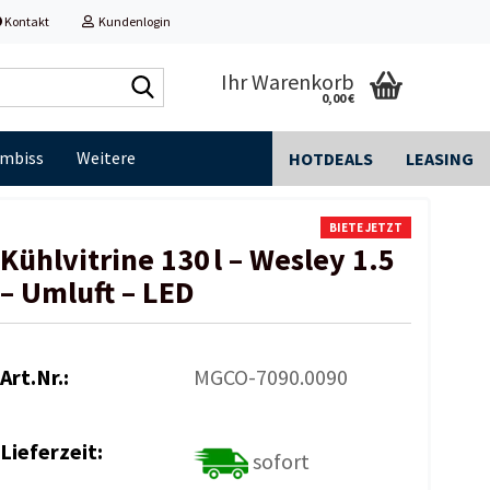
Kontakt
Kundenlogin
Shop
Ihr Warenkorb
0,00 €
durchsuchen...
Imbiss
Weitere
HOTDEALS
LEASING
BIETE JETZT
Kühlvitrine 130 l – Wesley 1.5
– Umluft – LED
Art.Nr.:
MGCO-7090.0090
Lieferzeit:
sofort