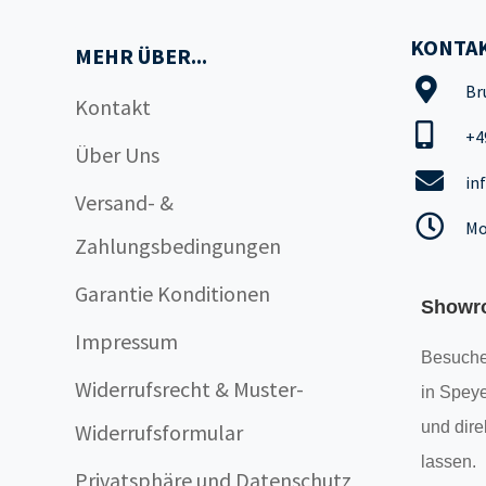
KONTAK
MEHR ÜBER...
Br
Kontakt
+4
Über Uns
in
Versand- &
Mo
Zahlungsbedingungen
Garantie Konditionen
Showr
Impressum
Besuche
Widerrufsrecht & Muster-
in Speye
und dire
Widerrufsformular
lassen.
Privatsphäre und Datenschutz