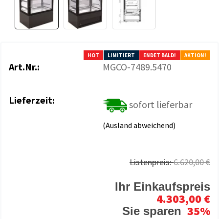
HOT
LIMITIERT
ENDET BALD!
AKTION!
Art.Nr.:
MGCO-7489.5470
Lieferzeit:
sofort lieferbar
(Ausland abweichend)
Listenpreis:
6.620,00 €
Ihr Einkaufspreis
4.303,00 €
35%
Sie sparen